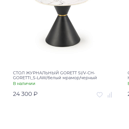
СТОЛ ЖУРНАЛЬНЫЙ GORETT SI/V-CH-
GORETTI_S-LAW/белый мрамор/черный
В наличии
24 300 ₽
Артикул
00-00004578
Страна
Россия
В корзину