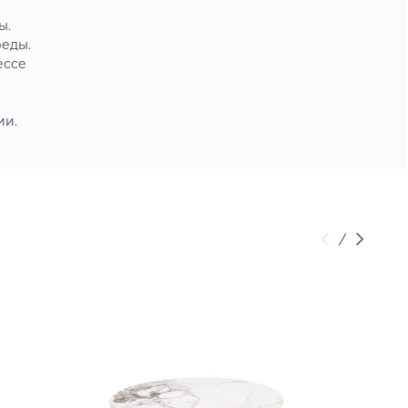
ы.
реды.
ессе
ии.