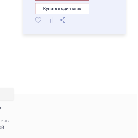
Купить в один клик
й
лены
ой