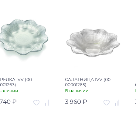
тикул
00-00001473
Артикул
00-00003051
рана
Китай
Страна
Китай
В корзину
В корзину
Купить в один клик
Купить в один клик
РЕЛКА IVV (00-
САЛАТНИЦА IVV (00-
001263)
00001265)
наличии
В наличии
 740 ₽
3 960 ₽
тикул
00-00001263
Артикул
00-00001265
рана
Италия
Страна
Италия
В корзину
В корзину