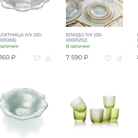
ЛАТНИЦА IVV (00-
БЛЮДО IVV (00-
001266)
00001252)
наличии
В наличии
 160 ₽
7 590 ₽
тикул
00-00001266
Артикул
00-00001252
рана
Италия
Страна
Италия
В корзину
В корзину
Купить в один клик
Купить в один клик