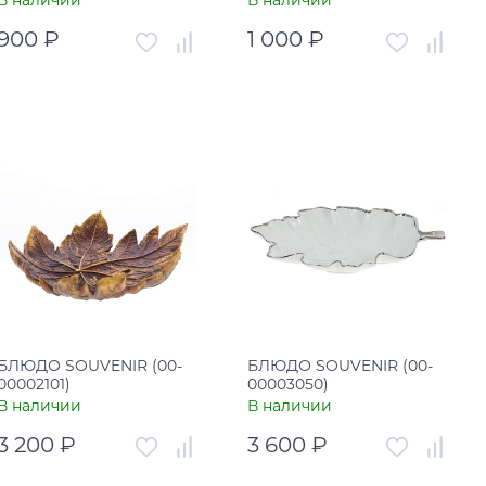
В наличии
В наличии
900 ₽
1 000 ₽
Артикул
00-00003042
Артикул
00-00003041
Страна
Китай
Страна
Китай
В корзину
В корзину
Купить в один клик
Купить в один клик
БЛЮДО SOUVENIR (00-
БЛЮДО SOUVENIR (00-
00002101)
00003050)
В наличии
В наличии
3 200 ₽
3 600 ₽