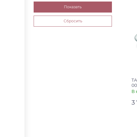
Ар
Ст
ТА
00
В 
3
Ар
Ст