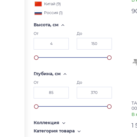
В 
Китай (
9
)
9
Россия (
1
)
Ар
Высота, см
Ст
От
До
Глубина, см
От
До
ТА
00
В 
Коллекция
1
Категория товара