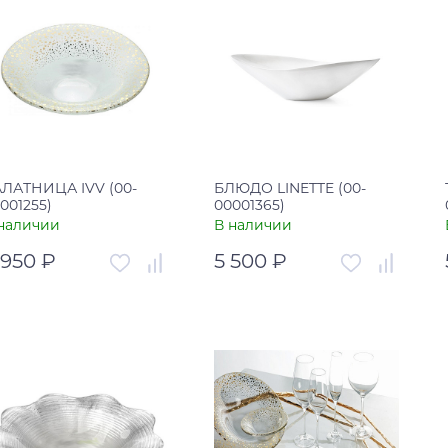
Купить в один клик
Купить в один клик
ЛАТНИЦА IVV (00-
БЛЮДО LINETTE (00-
001255)
00001365)
наличии
В наличии
 950 ₽
5 500 ₽
тикул
00-00001255
Артикул
00-00001365
рана
Италия
Страна
Италия
В корзину
В корзину
Купить в один клик
Купить в один клик