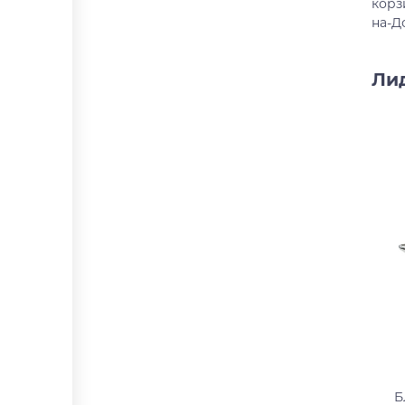
корз
на-Д
Ли
Б