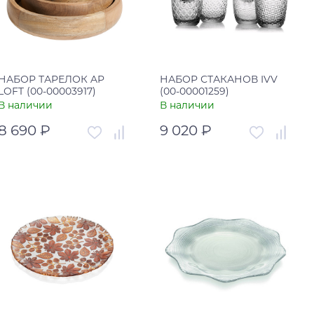
НАБОР ТАРЕЛОК AP
НАБОР СТАКАНОВ IVV
LOFT (00-00003917)
(00-00001259)
В наличии
В наличии
8 690 ₽
9 020 ₽
Артикул
00-00003917
Артикул
00-00001259
Страна
Россия
Страна
Италия
В корзину
В корзину
Купить в один клик
Купить в один клик