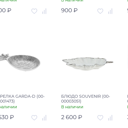
наличии
В наличии
00 ₽
900 ₽
тикул
00-00003047
Артикул
00-00003043
рана
Китай
Страна
Китай
В корзину
В корзину
Купить в один клик
Купить в один клик
РЕЛКА GARDA-D (00-
БЛЮДО SOUVENIR (00-
001473)
00003051)
наличии
В наличии
 530 ₽
2 600 ₽