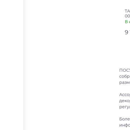
ТА
00
В 
9
Ар
Ст
ПОСУ
собр
разм
Ассо
деко
регу
Боле
инфо