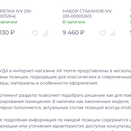
РЕЛКА IVV (00-
НАБОР СТАКАНОВ IVV
001264)
(00-00001260)
наличии
В наличии
 130 ₽
9 460 ₽
тикул
00-00001264
Артикул
00-00001260
рана
Италия
Страна
Италия
В корзину
В корзину
ДА в интернет-магазине AP Home представлены в нескольк
аны позиции, подходящие для классических и современны
Купить в один клик
Купить в один клик
еры, материалы и особенности оформления.
ртимент раздела позволяет подобрать решение как для пов
рирования помещения. В наличии как лаконичные модели, 
лярно пополняется, актуальный состав позиций всегда отоб
е подробная информация по каждой позиции содержится н
рмации или уточнения характеристик доступна консультац