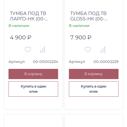
Страна
Италия (
3
)
ТУМБА ПОД ТВ
ТУМБА ПОД ТВ
ЛАРГО-НК (00-
GLOSS-НК (00-
Китай (
5
)
00002234)
00002229)
В наличии
В наличии
Россия (
10
)
4 900 ₽
7 900 ₽
США (
1
)
Турция (
3
)
Высота, см
Артикул
00-00002234
Артикул
00-00002229
От
До
В корзину
В корзину
Купить в один
Купить в один
клик
клик
Глубина, см
От
До