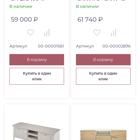
00001561)
В наличии
В наличии
59 000 ₽
61 740 ₽
Артикул
00-00001561
Артикул
00-00002896
В корзину
В корзину
Купить в один
Купить в один
клик
клик