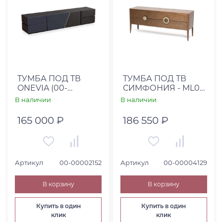
ТУМБА ПОД ТВ
ТУМБА ПОД ТВ
ONEVIA (00-
СИМФОНИЯ - ML09
00002152)
РУЧКИ Ч1 ПУШ НА
В наличии
В наличии
ДВЕРЦЕ
165 000 ₽
186 550 ₽
Артикул
00-00002152
Артикул
00-00004129
В корзину
В корзину
Купить в один
Купить в один
клик
клик