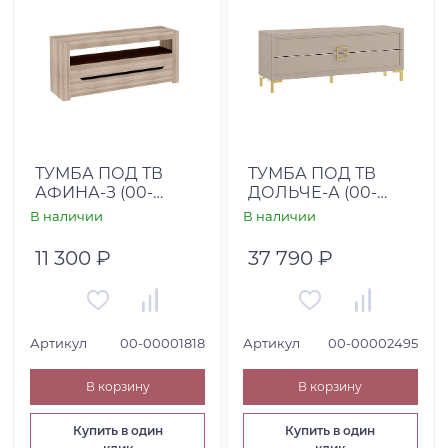
Коллекция
Категория товара
ТУМБА ПОД ТВ
ТУМБА ПОД ТВ
АФИНА-З (00-
ДОЛЬЧЕ-А (00-
00001818)
00002495)
В наличии
В наличии
11 300 ₽
37 790 ₽
Артикул
00-00001818
Артикул
00-00002495
В корзину
В корзину
Купить в один
Купить в один