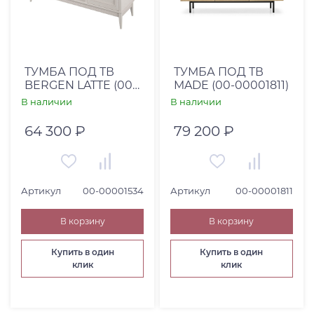
ТУМБА ПОД ТВ
ТУМБА ПОД ТВ
BERGEN LATTE (00-
MADE (00-00001811)
00001534)
В наличии
В наличии
64 300 ₽
79 200 ₽
Артикул
00-00001534
Артикул
00-00001811
В корзину
В корзину
Купить в один
Купить в один
клик
клик