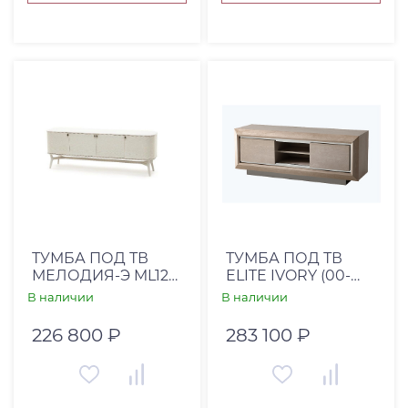
ТУМБА ПОД ТВ
ТУМБА ПОД ТВ
МЕЛОДИЯ-Э ML12
ELITE IVORY (00-
РУЧКИ БРАСС 4215
00001481)
В наличии
В наличии
0016NB
226 800 ₽
283 100 ₽