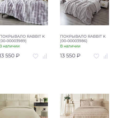
ПОКРЫВАЛО RABBIT K
ПОКРЫВАЛО RABBIT K
(00-00003989)
(00-00003986)
В наличии
В наличии
13 550 ₽
13 550 ₽
Артикул
00-00003989
Артикул
00-00003986
Страна
Россия
Страна
Россия
В корзину
В корзину
Купить в один клик
Купить в один клик