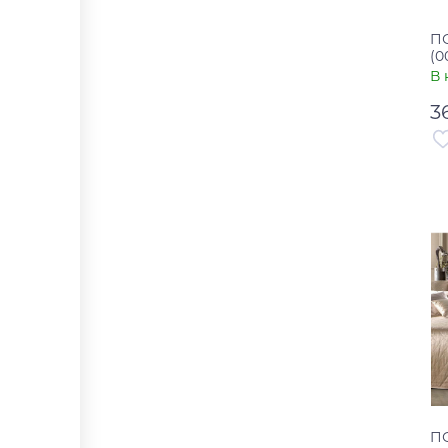
П
(0
В 
3
Ар
Ст
П