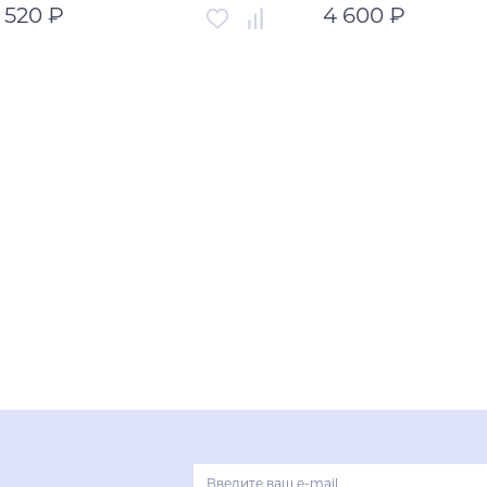
 520 ₽
4 600 ₽
ртикул
00-00003450
Артикул
трана
Турция
Страна
В корзину
В корзи
Купить в один клик
Купить в оди