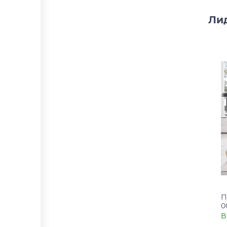
Ли
П
0
В