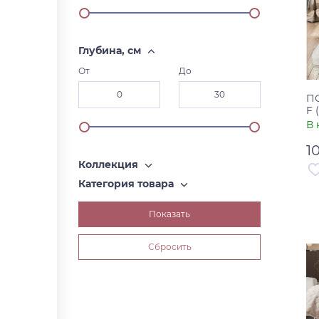
Глубина, см
От
До
П
F 
В 
1
Коллекция
Категория товара
Ар
Ст