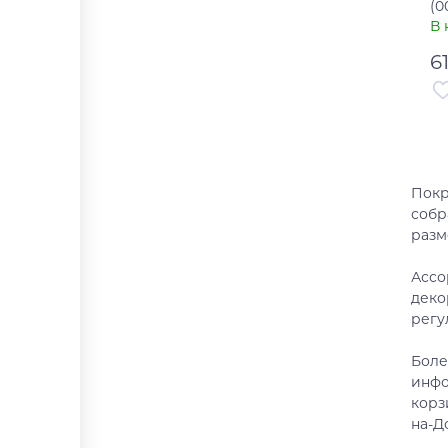
(0
В 
6
Ар
Ст
Покр
собр
разм
Ассо
деко
регу
Боле
инфо
корз
на-Д