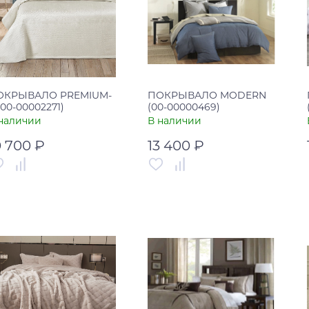
ОКРЫВАЛО PREMIUM-
ПОКРЫВАЛО MODERN
(00-00002271)
(00-00000469)
наличии
В наличии
0 700 ₽
13 400 ₽
тикул
00-00002271
Артикул
00-00000469
рана
Турция
Страна
Китай
В корзину
В корзину
Купить в один клик
Купить в один клик