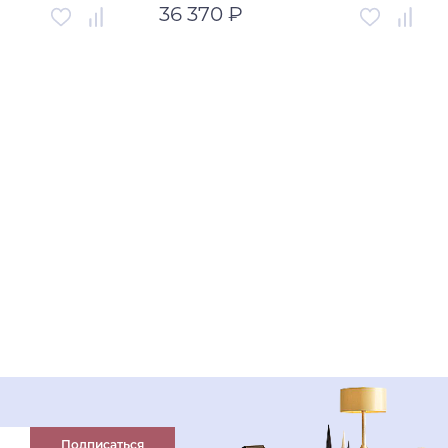
36 370 ₽
00-00002811
Артикул
00-00003999
Турция
Страна
Россия
ну
В корзину
н клик
Купить в один клик
Подписаться