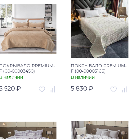
ПОКРЫВАЛО PREMIUM-
ПОКРЫВАЛО PREMIUM-
F (00-00003450)
F (00-00003166)
В наличии
В наличии
5 520 ₽
5 830 ₽
Артикул
00-00003450
Артикул
00-00003166
Страна
Турция
Страна
Турция
В корзину
В корзину
Купить в один клик
Купить в один клик