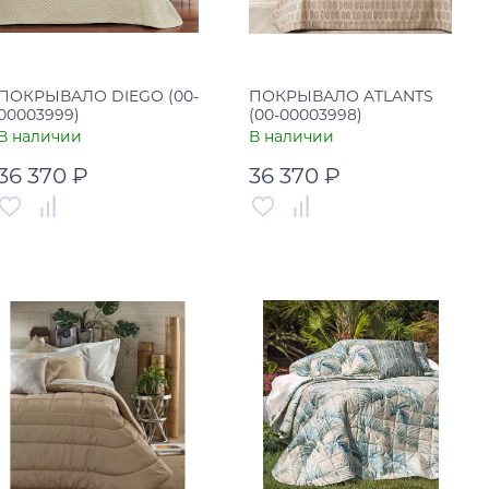
ПОКРЫВАЛО DIEGO (00-
ПОКРЫВАЛО ATLANTS
00003999)
(00-00003998)
В наличии
В наличии
36 370 ₽
36 370 ₽
Артикул
00-00003999
Артикул
00-00003998
Страна
Россия
Страна
Россия
В корзину
В корзину
Купить в один клик
Купить в один клик