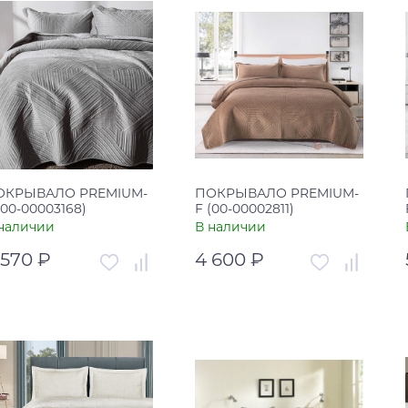
ОКРЫВАЛО PREMIUM-
ПОКРЫВАЛО PREMIUM-
(00-00003168)
F (00-00002811)
наличии
В наличии
 570 ₽
4 600 ₽
тикул
00-00003168
Артикул
00-00002811
рана
Турция
Страна
Турция
В корзину
В корзину
Купить в один клик
Купить в один клик