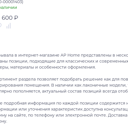
0-00001403)
наличии
1 600 ₽
тикул
00-00001403
рана
Италия
ывала в интернет-магазине AP Home представлены в нескол
В корзину
аны позиции, подходящие для классических и современны
еры, материалы и особенности оформления.
Купить в один клик
ртимент раздела позволяет подобрать решение как для пов
рирования помещения. В наличии как лаконичные модели, 
лярно пополняется, актуальный состав позиций всегда отоб
е подробная информация по каждой позиции содержится н
рмации или уточнения характеристик доступна консультац
ину на сайте, по телефону или электронной почте. Доставка
ону.