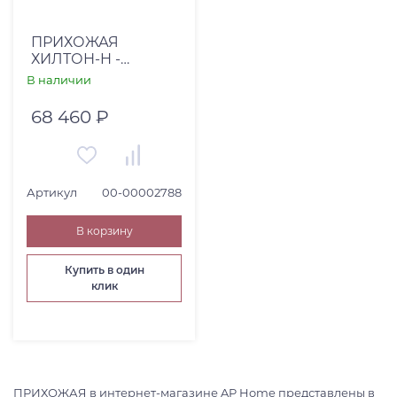
ПРИХОЖАЯ
ХИЛТОН-H -
ХТ-021.05+112.05+304.02+912.01
В наличии
КАШЕМИР СЕРЫЙ
68 460 ₽
Артикул
00-00002788
В корзину
Купить в один
клик
ПРИХОЖАЯ в интернет-магазине AP Home представлены в