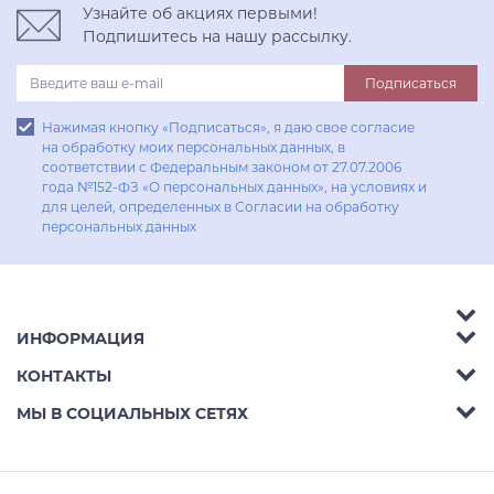
Узнайте об акциях первыми!
Подпишитесь на нашу рассылку.
Подписаться
Нажимая кнопку «Подписаться», я даю свое согласие
на обработку моих персональных данных, в
соответствии с Федеральным законом от 27.07.2006
года №152-ФЗ «О персональных данных», на условиях и
для целей, определенных в Согласии на обработку
персональных данных
ИНФОРМАЦИЯ
Аксессуары
КОНТАКТЫ
Акции
Гостиные
Телефон:
8 (800) 302-42-39
МЫ В СОЦИАЛЬНЫХ СЕТЯХ
Доставка
Кухни
E-mail:
info@aphome.ru
Оплата
Кабинеты