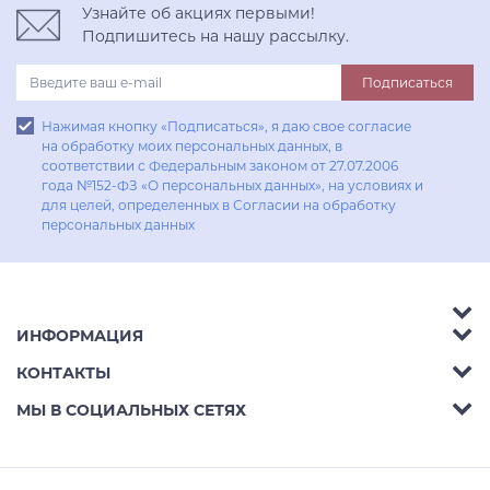
Узнайте об акциях первыми!
Подпишитесь на нашу рассылку.
Подписаться
Нажимая кнопку «Подписаться», я даю свое согласие
на обработку моих персональных данных, в
соответствии с Федеральным законом от 27.07.2006
года №152-ФЗ «О персональных данных», на условиях и
для целей, определенных в Согласии на обработку
персональных данных
ИНФОРМАЦИЯ
Аксессуары
КОНТАКТЫ
Акции
Гостиные
Телефон:
8 (800) 302-42-39
МЫ В СОЦИАЛЬНЫХ СЕТЯХ
Доставка
Кухни
E-mail:
info@aphome.ru
Оплата
Кабинеты