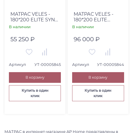
Страна
Россия (
2
)
МАТРАС VELES -
МАТРАС VELES -
180*200 ELITE SYNC,
180*200 ELITE
Высота, см
S-1000, ЧЕХОЛ
FORMA, ЧЕХОЛ
В наличии
В наличии
VOLUMETRIC
MAGNOLIA
От
До
WHITE
55 250 ₽
96 000 ₽
Артикул
УТ-00005845
Артикул
УТ-00005844
Коллекция
В корзину
В корзину
Купить в один
Купить в один
клик
клик
МАТРАС в интернет-магазине AP Home представлены в