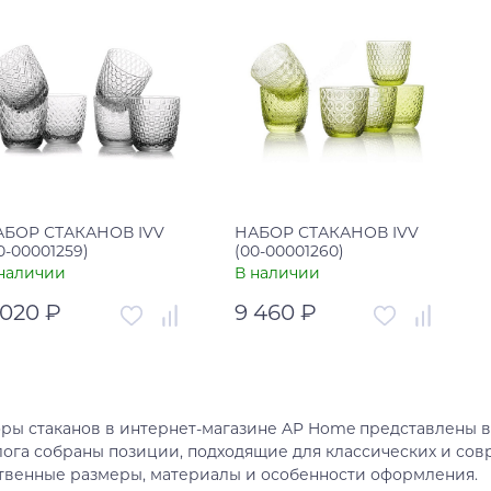
АБОР СТАКАНОВ IVV
НАБОР СТАКАНОВ IVV
0-00001259)
(00-00001260)
наличии
В наличии
 020 ₽
9 460 ₽
тикул
00-00001259
Артикул
00-00001260
рана
Италия
Страна
Италия
ры стаканов в интернет-магазине AP Home представлены в 
В корзину
В корзину
лога собраны позиции, подходящие для классических и со
твенные размеры, материалы и особенности оформления.
Купить в один клик
Купить в один клик