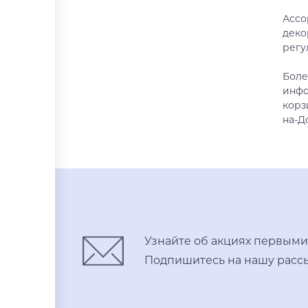
Ассо
деко
регу
Боле
инфо
корз
на-Д
Узнайте об акциях первыми
Подпишитесь на нашу рассы