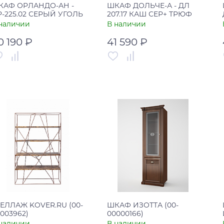
КАФ ОРЛАНДО-АН -
ШКАФ ДОЛЬЧЕ-А - ДЛ
-225.02 СЕРЫЙ УГОЛЬ
207.17 КАШ СЕР+ ТРЮФ
КОРИЧ
наличии
В наличии
0 190 ₽
41 590 ₽
тикул
00-00002742
Артикул
00-00003433
рана
Россия
Страна
Россия
В корзину
В корзину
Купить в один клик
Купить в один клик
ЕЛЛАЖ KOVER.RU (00-
ШКАФ ИЗОТТА (00-
003962)
00000166)
наличии
В наличии