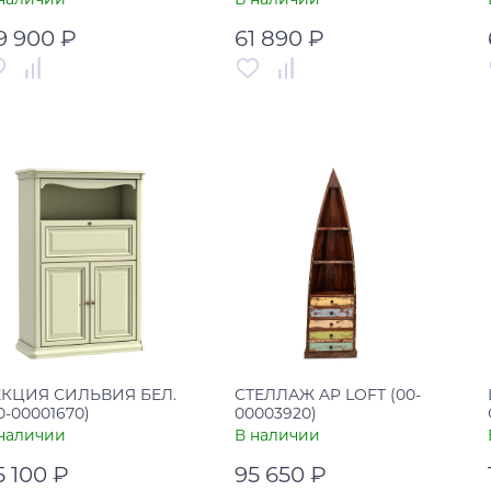
9 900 ₽
61 890 ₽
тикул
00-00003962
Артикул
00-00000166
рана
Россия
Страна
Россия
В корзину
В корзину
Купить в один клик
Купить в один клик
ЕКЦИЯ СИЛЬВИЯ БЕЛ.
СТЕЛЛАЖ AP LOFT (00-
0-00001670)
00003920)
наличии
В наличии
5 100 ₽
95 650 ₽