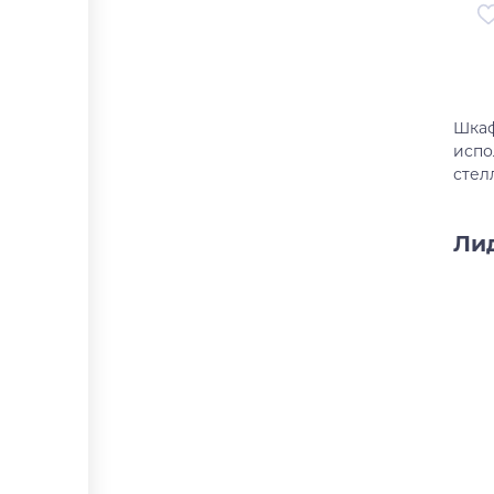
Ар
Ст
Шкаф
испо
стел
Ли