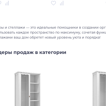
тикул
00-00001670
Артикул
00-00003920
рана
Россия
Страна
Россия
ы и стеллажи — это идеальные помощники в создании орга
В корзину
В корзину
льзовать каждое пространство по максимуму, сочетая фун
лажами ваш дом обретет новый уровень уюта и порядка!
Купить в один клик
Купить в один клик
деры продаж в категории