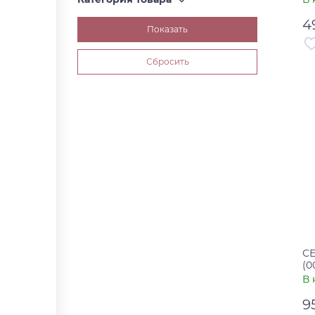
4
Ар
Ст
С
(0
В 
9