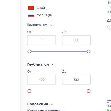
Ш
ОР
Китай (
1
)
В 
Россия (
11
)
4
Высота, см
От
До
Ар
Ст
Глубина, см
От
До
СТ
Коллекция
00
В 
Категория товара