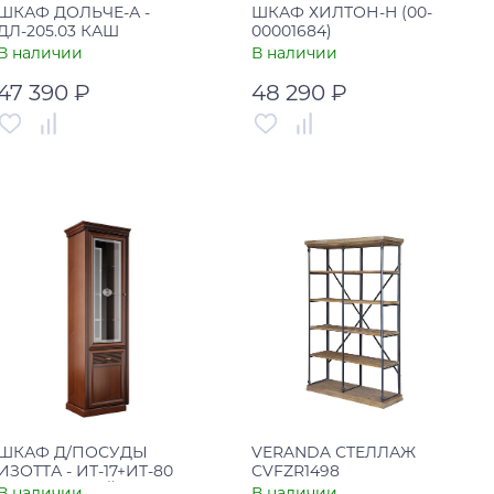
ШКАФ ДОЛЬЧЕ-А -
ШКАФ ХИЛТОН-H (00-
ДЛ-205.03 КАШ
00001684)
СЕР+ТРЮФ КОРИЧ
В наличии
В наличии
47 390 ₽
48 290 ₽
Артикул
00-00003432
Артикул
00-00001684
Страна
Россия
Страна
Россия
В корзину
В корзину
Купить в один клик
Купить в один клик
ШКАФ Д/ПОСУДЫ
VERANDA СТЕЛЛАЖ
ИЗОТТА - ИТ-17+ИТ-80
CVFZR1498
КЛЕН СТАРЫЙ
В наличии
В наличии