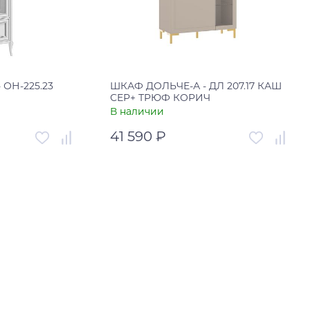
ОН-225.23
ШКАФ ДОЛЬЧЕ-А - ДЛ 207.17 КАШ
СЕР+ ТРЮФ КОРИЧ
В наличии
41 590 ₽
00-00003647
Артикул
00-00003433
Россия
Страна
Россия
ну
В корзину
н клик
Купить в один клик