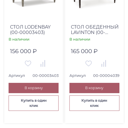
СТОЛ LODENBAY
СТОЛ ОБЕДЕННЫЙ
(00-00003403)
LAVINTON (00-
00004039)
В наличии
В наличии
156 000 ₽
165 000 ₽
Артикул
00-00003403
Артикул
00-00004039
В корзину
В корзину
Купить в один
Купить в один
клик
клик