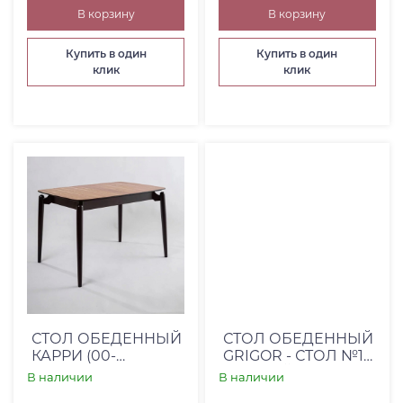
В корзину
В корзину
Купить в один
Купить в один
клик
клик
СТОЛ ОБЕДЕННЫЙ
СТОЛ ОБЕДЕННЫЙ
КАРРИ (00-
GRIGOR - СТОЛ №12
00003472)
ПРЯМОЙ/1450(1850)*800
В наличии
В наличии
ДЕКОР 11