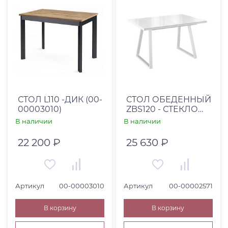
От
До
Страна
Вьетнам (
10
)
СТОЛ L110 -ДИК (00-
СТОЛ ОБЕДЕННЫЙ
00003010)
ZBS120 - СТЕКЛО
Италия (
12
)
БЕЛОЕ/ОПОРЫ
В наличии
В наличии
Китай (
3
)
БЕЛЫЕ
22 200 ₽
25 630 ₽
Россия (
39
)
США (
1
)
Турция (
2
)
Артикул
00-00003010
Артикул
00-00002571
Высота, см
От
До
В корзину
В корзину