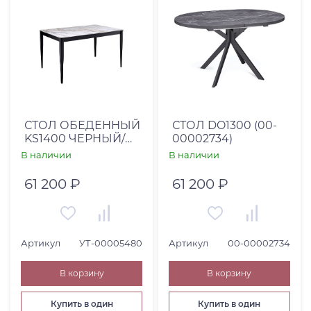
СТОЛ ОБЕДЕННЫЙ
СТОЛ DO1300 (00-
KS1400 ЧЕРНЫЙ/
00002734)
КЕРАМИКА
В наличии
В наличии
МРАМОР
ЗОЛОТОЙ/ОПОРЫ
61 200 ₽
61 200 ₽
ЧЕРНЫЙ
Артикул
УТ-00005480
Артикул
00-00002734
В корзину
В корзину
Купить в один
Купить в один