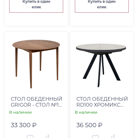
Купить в один
Купить в один
клик
клик
Глубина, см
От
До
Коллекция
Категория товара
СТОЛ ОБЕДЕННЫЙ
СТОЛ ОБЕДЕННЫЙ
GRIGOR - СТОЛ №13
RD100 ХРОМИКС
КРУГЛЫЙ/D100СМ/
БЕЛЫЙ/ОПОРЫ
В наличии
В наличии
ДЕКОР 05
ЧЕРНЫЕ
33 300 ₽
36 500 ₽