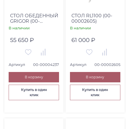
СТОЛ ОБЕДЕННЫЙ
СТОЛ RL1100 (00-
GRIGOR (00-
00002605)
00004237)
В наличии
В наличии
55 650 ₽
61 000 ₽
Артикул
00-00004237
Артикул
00-00002605
В корзину
В корзину
Купить в один
Купить в один
клик
клик