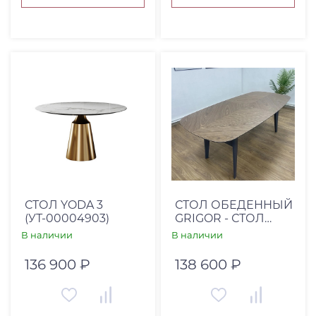
СТОЛ YODA 3
СТОЛ ОБЕДЕННЫЙ
(УТ-00004903)
GRIGOR - СТОЛ
№15/200*100/НЕ
В наличии
В наличии
РАСКЛ/
ОРЕХ+RAL7024
136 900 ₽
138 600 ₽