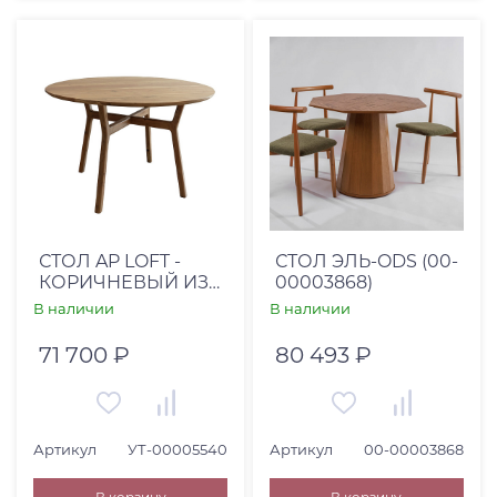
СТОЛ AP LOFT -
СТОЛ ЭЛЬ-ODS (00-
КОРИЧНЕВЫЙ ИЗ
00003868)
МАССИВА 1,2
В наличии
В наличии
КРУГЛЫЙ
71 700 ₽
80 493 ₽
Артикул
УТ-00005540
Артикул
00-00003868