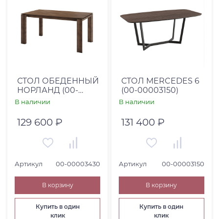
СТОЛ ОБЕДЕННЫЙ
СТОЛ MERCEDES 6
НОРЛАНД (00-
(00-00003150)
00003430)
В наличии
В наличии
129 600 ₽
131 400 ₽
Артикул
00-00003430
Артикул
00-00003150
В корзину
В корзину
Купить в один
Купить в один
клик
клик