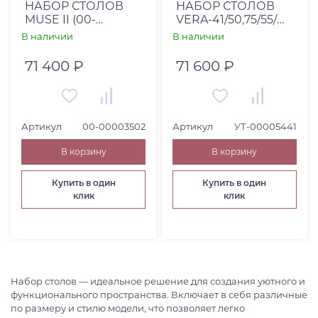
НАБОР СТОЛОВ
НАБОР СТОЛОВ
MUSE II (00-
VERA-41/50,75/55/
00003502)
БЕЛЫЙ/МЕДНЫЙ
В наличии
В наличии
71 400 ₽
71 600 ₽
Артикул
00-00003502
Артикул
УТ-00005441
В корзину
В корзину
Купить в один
Купить в один
клик
клик
Набор столов — идеальное решение для создания уютного и
функционального пространства. Включает в себя различные
по размеру и стилю модели, что позволяет легко