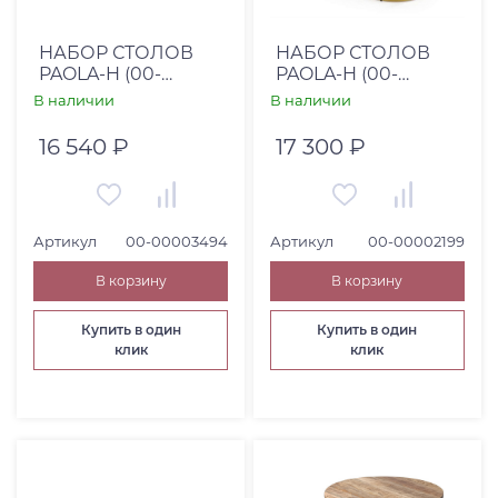
Страна
Россия (
5
)
НАБОР СТОЛОВ
НАБОР СТОЛОВ
PAOLA-H (00-
PAOLA-H (00-
США (
1
)
00003494)
00002199)
В наличии
В наличии
Высота, см
16 540 ₽
17 300 ₽
От
До
Артикул
00-00003494
Артикул
00-00002199
В корзину
В корзину
Глубина, см
От
До
Купить в один
Купить в один
клик
клик
Коллекция
Категория товара