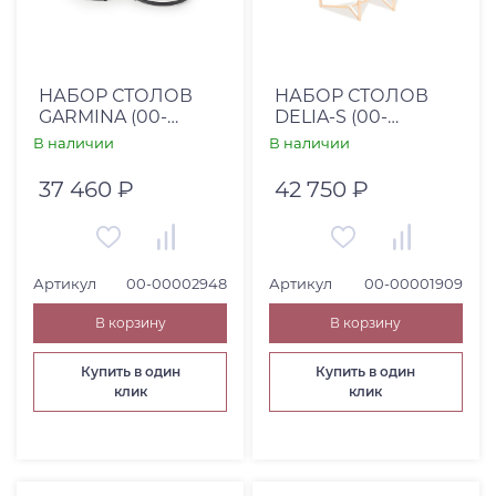
НАБОР СТОЛОВ
НАБОР СТОЛОВ
GARMINA (00-
DELIA-S (00-
00002948)
00001909)
В наличии
В наличии
37 460 ₽
42 750 ₽
Артикул
00-00002948
Артикул
00-00001909
В корзину
В корзину
Купить в один
Купить в один
клик
клик