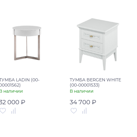
Артикул
00-00001778
Артикул
00-00003603
Страна
Турция
Страна
Россия
В корзину
В корзину
Купить в один клик
Купить в один клик
ТУМБА LADIN (00-
ТУМБА BERGEN WHITE
00001562)
(00-00001533)
В наличии
В наличии
32 000 ₽
34 700 ₽
Артикул
00-00001562
Артикул
00-00001533
Страна
Китай
Страна
Россия