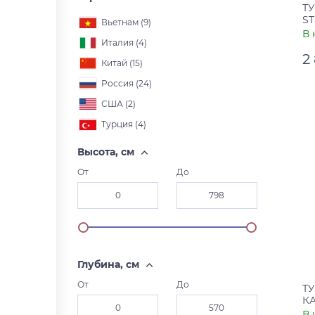
Т
ST
Вьетнам (
9
)
В 
Италия (
4
)
2
Китай (
15
)
Россия (
24
)
Ар
США (
2
)
Ст
Турция (
4
)
Высота, см
От
До
Глубина, см
От
До
Т
КА
К
В 