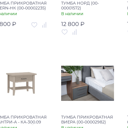
УМБА ПРИКРОВАТНАЯ
ТУМБА НОРД (00-
ERN-НК (00-00002235)
00001572)
наличии
В наличии
 800 ₽
12 800 ₽
тикул
00-00002235
Артикул
00-00001572
рана
Россия
Страна
Россия
В корзину
В корзину
Купить в один клик
Купить в один клик
УМБА ПРИКРОВАТНАЯ
ТУМБА ПРИКРОВАТНАЯ
НТРИ-А - КА-300.09
ВИЕРА (00-00002982)
АШЕМИР СЕРЫЙ
наличии
В наличии