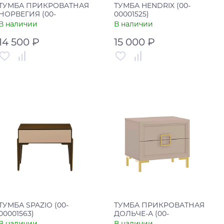
ТУМБА ПРИКРОВАТНАЯ
ТУМБА HENDRIX (00-
НОРВЕГИЯ (00-
00001525)
00001976)
В наличии
В наличии
14 500 ₽
15 000 ₽
Артикул
00-00001976
Артикул
00-00001525
Страна
Россия
Страна
Китай
В корзину
В корзину
Купить в один клик
Купить в один клик
ТУМБА SPAZIO (00-
ТУМБА ПРИКРОВАТНАЯ
00001563)
ДОЛЬЧЕ-А (00-
00002084)
В наличии
В наличии