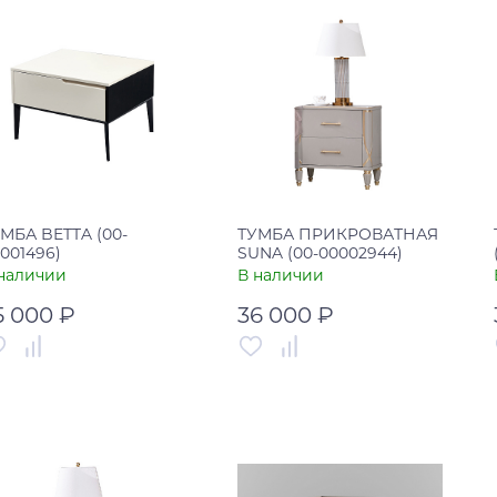
Купить в один клик
В корзину
Купить в один клик
МБА BETTA (00-
ТУМБА ПРИКРОВАТНАЯ
001496)
SUNA (00-00002944)
наличии
В наличии
5 000 ₽
36 000 ₽
тикул
00-00001496
Артикул
00-00002944
рана
Китай
Страна
Китай
В корзину
В корзину