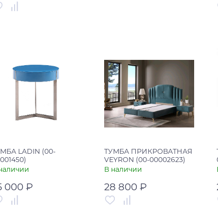
Артикул
00-00002372
тикул
00-00001685
Страна
Россия
рана
Россия
В корзину
В корзину
Купить в один клик
Купить в один клик
МБА LADIN (00-
ТУМБА ПРИКРОВАТНАЯ
001450)
VEYRON (00-00002623)
наличии
В наличии
5 000 ₽
28 800 ₽