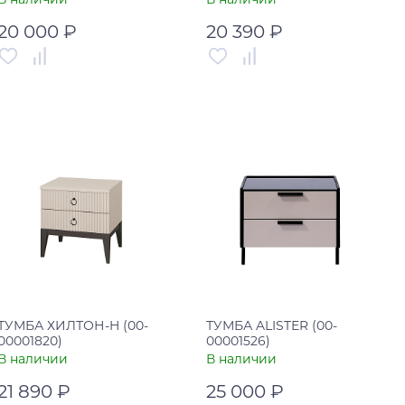
20 000 ₽
20 390 ₽
Артикул
00-00001563
Артикул
00-00002084
Страна
Китай
Страна
Россия
В корзину
В корзину
Купить в один клик
Купить в один клик
ТУМБА ХИЛТОН-H (00-
ТУМБА ALISTER (00-
00001820)
00001526)
В наличии
В наличии
21 890 ₽
25 000 ₽