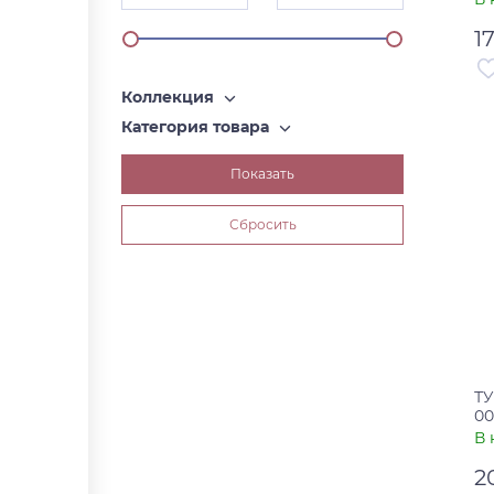
1
Коллекция
Ар
Категория товара
Ст
ТУ
00
В 
2