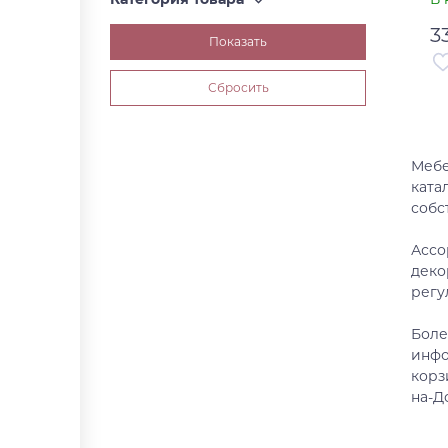
3
Ар
Ст
Мебе
ката
собс
Ассо
деко
регу
Боле
инфо
корз
на-Д