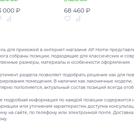
3 000 ₽
68 460 ₽
тикул
00-00001722
Артикул
00-00002788
рана
Италия
Страна
Россия
ль для прихожей в интернет-магазине AP Home представле
В корзину
В корзину
лога собраны позиции, подходящие для классических и со
твенные размеры, материалы и особенности оформления.
Купить в один клик
Купить в один клик
ртимент раздела позволяет подобрать решение как для пов
рирования помещения. В наличии как лаконичные модели, 
лярно пополняется, актуальный состав позиций всегда отоб
е подробная информация по каждой позиции содержится н
рмации или уточнения характеристик доступна консультац
ину на сайте, по телефону или электронной почте. Доставка
ону.