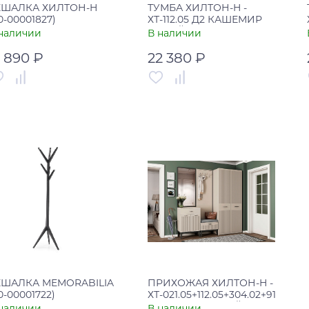
ЕШАЛКА ХИЛТОН-H
ТУМБА ХИЛТОН-H -
0-00001827)
ХТ-112.05 Д2 КАШЕМИР
СЕРЫЙ ХИЛТОН-H (00-
наличии
В наличии
00002366)
3 890 ₽
22 380 ₽
тикул
00-00001827
Артикул
00-00002366
рана
Россия
Страна
Россия
В корзину
В корзину
Купить в один клик
Купить в один клик
ЕШАЛКА MEMORABILIA
ПРИХОЖАЯ ХИЛТОН-H -
0-00001722)
ХТ-021.05+112.05+304.02+912.01
КАШЕМИР СЕРЫЙ
наличии
В наличии