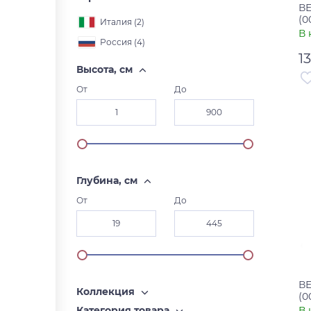
В
(0
Италия (
2
)
В 
Россия (
4
)
1
Высота, см
От
До
Ар
Ст
Глубина, см
От
До
В
Коллекция
(0
В 
Категория товара