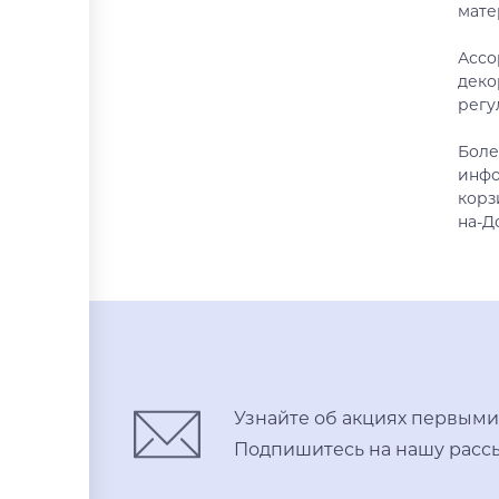
мате
Ассо
деко
регу
Боле
инфо
корз
на-Д
Узнайте об акциях первыми
Подпишитесь на нашу рассы