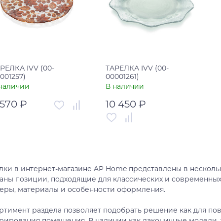
РЕЛКА IVV (00-
ТАРЕЛКА IVV (00-
001257)
00001261)
наличии
В наличии
 570 ₽
10 450 ₽
тикул
00-00001257
Артикул
00-00001261
рана
Италия
Страна
Италия
В корзину
лки в интернет-магазине AP Home представлены в нескольк
В корзину
аны позиции, подходящие для классических и современны
Купить в один клик
еры, материалы и особенности оформления.
Купить в один клик
ртимент раздела позволяет подобрать решение как для пов
рирования помещения. В наличии как лаконичные модели, 