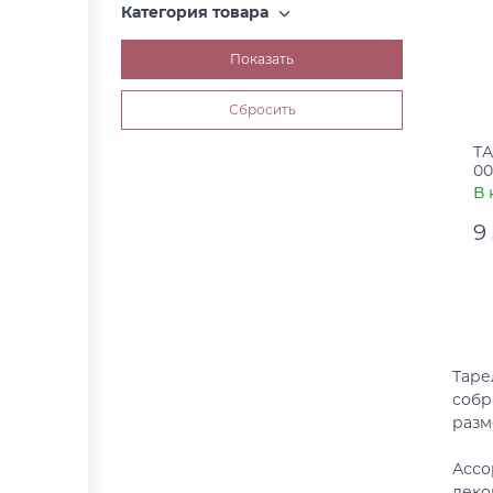
Категория товара
ТА
00
В 
9
Ар
Ст
Таре
собр
разм
Ассо
деко