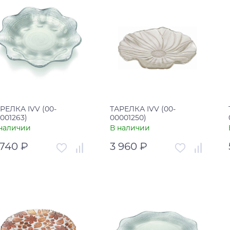
РЕЛКА IVV (00-
ТАРЕЛКА IVV (00-
001263)
00001250)
наличии
В наличии
 740 ₽
3 960 ₽
тикул
00-00001263
Артикул
00-00001250
рана
Италия
Страна
Италия
В корзину
В корзину
Купить в один клик
Купить в один клик