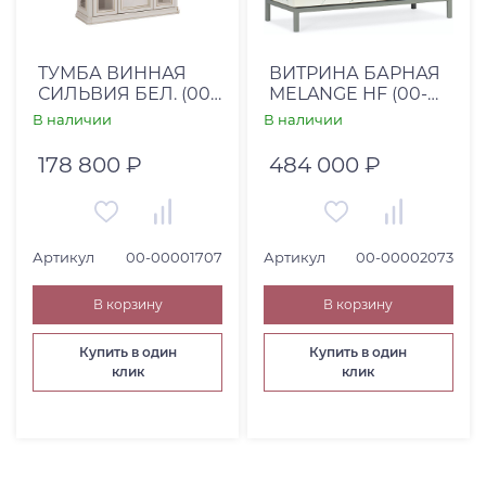
Страна
Россия (
1
)
ТУМБА ВИННАЯ
ВИТРИНА БАРНАЯ
СИЛЬВИЯ БЕЛ. (00-
MELANGE HF (00-
США (
1
)
00001707)
00002073)
В наличии
В наличии
Высота, см
178 800 ₽
484 000 ₽
От
До
Артикул
00-00001707
Артикул
00-00002073
Глубина, см
В корзину
В корзину
От
До
Купить в один
Купить в один
клик
клик
Коллекция