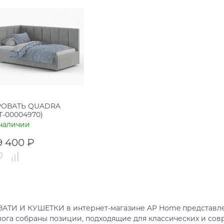
РОВАТЬ QUADRA
Т-00004970)
наличии
9 400 ₽
тикул
УТ-00004970
рана
Россия
АТИ И КУШЕТКИ в интернет-магазине AP Home представлен
В корзину
лога собраны позиции, подходящие для классических и со