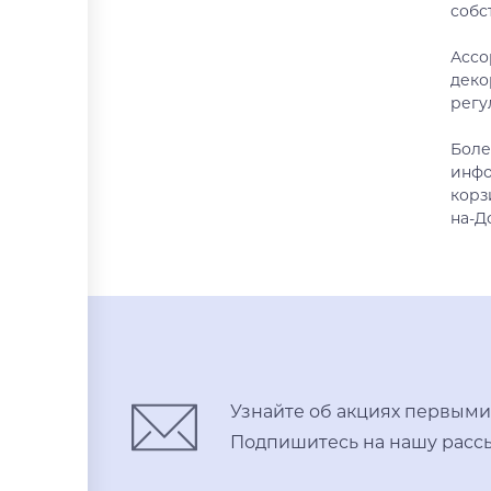
собс
Ассо
деко
регу
Боле
инфо
корз
на-Д
Узнайте об акциях первыми
Подпишитесь на нашу рассы