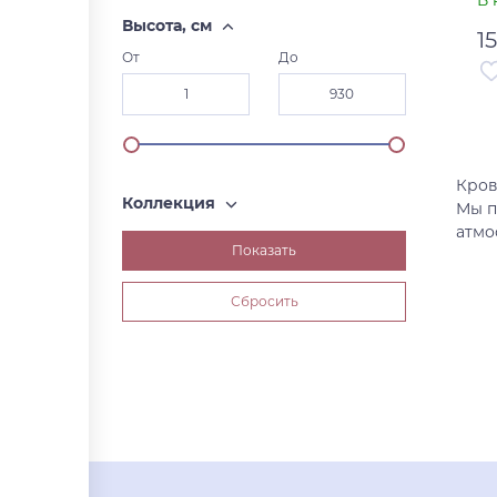
В 
Высота, см
1
От
До
Ар
Ст
Кров
Коллекция
Мы п
атмо