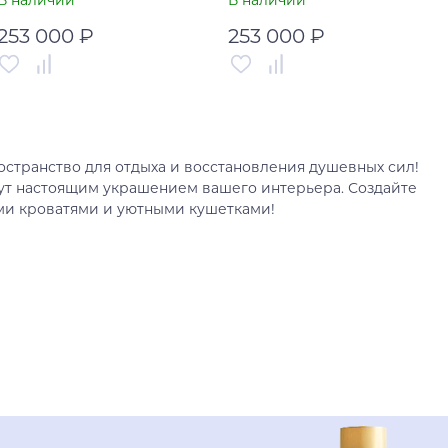
В наличии
В наличии
253 000 ₽
253 000 ₽
Артикул
УТ-00005099
Артикул
УТ-00005098
Страна
Китай
Страна
Китай
остранство для отдыха и восстановления душевных сил!
В корзину
В корзину
ут настоящим украшением вашего интерьера. Создайте
ми кроватями и уютными кушетками!
Купить в один клик
Купить в один клик