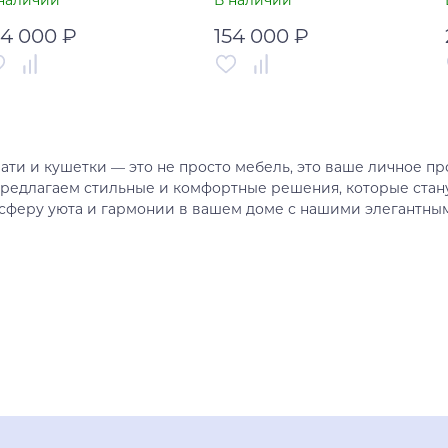
наличии
В наличии
54 000 ₽
154 000 ₽
тикул
УТ-00005103
Артикул
УТ-00005102
рана
Китай
Страна
Китай
ати и кушетки — это не просто мебель, это ваше личное пр
В корзину
В корзину
редлагаем стильные и комфортные решения, которые стан
сферу уюта и гармонии в вашем доме с нашими элегантны
Купить в один клик
Купить в один клик