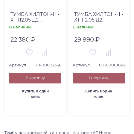
Страна
Россия (
2
)
ТУМБА ХИЛТОН-H -
ТУМБА ХИЛТОН-H -
ХТ-112.05 Д2
ХТ-112.05 Д2
Высота, см
КАШЕМИР СЕРЫЙ
КАШЕМИР СЕРЫЙ
В наличии
В наличии
ХИЛТОН-H (00-
ХИЛТОН-H (00-
От
До
00002366)
00001826)
22 380 ₽
29 890 ₽
Артикул
00-00002366
Артикул
00-00001826
Коллекция
В корзину
В корзину
Купить в один
Купить в один
клик
клик
Тумбы для прихожей в интернет-магазине AP Home