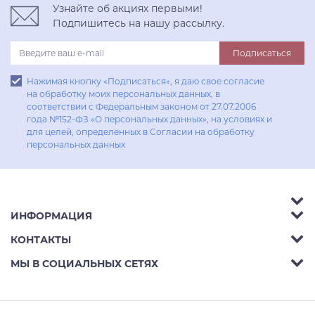
Узнайте об акциях первыми!
Подпишитесь на нашу рассылку.
Подписаться
Нажимая кнопку «Подписаться», я даю свое согласие
на обработку моих персональных данных, в
соответствии с Федеральным законом от 27.07.2006
года №152-ФЗ «О персональных данных», на условиях и
для целей, определенных в Согласии на обработку
персональных данных
ИНФОРМАЦИЯ
Аксессуары
КОНТАКТЫ
Акции
Гостиные
Телефон:
8 (800) 302-42-39
МЫ В СОЦИАЛЬНЫХ СЕТЯХ
Доставка
Кухни
E-mail:
info@aphome.ru
Оплата
Кабинеты