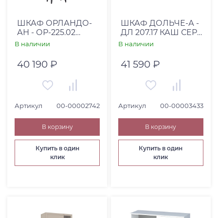
Страна
Россия (
7
)
ШКАФ ОРЛАНДО-
ШКАФ ДОЛЬЧЕ-А -
АН - ОР-225.02
ДЛ 207.17 КАШ СЕР+
Высота, см
СЕРЫЙ УГОЛЬ
ТРЮФ КОРИЧ
В наличии
В наличии
От
До
40 190 ₽
41 590 ₽
Артикул
00-00002742
Артикул
00-00003433
Глубина, см
В корзину
В корзину
От
До
Купить в один
Купить в один
клик
клик
Коллекция
Категория товара