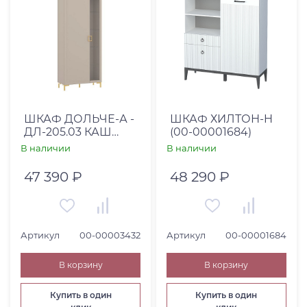
ШКАФ ДОЛЬЧЕ-А -
ШКАФ ХИЛТОН-H
ДЛ-205.03 КАШ
(00-00001684)
СЕР+ТРЮФ КОРИЧ
В наличии
В наличии
47 390 ₽
48 290 ₽
Артикул
00-00003432
Артикул
00-00001684
В корзину
В корзину
Купить в один
Купить в один