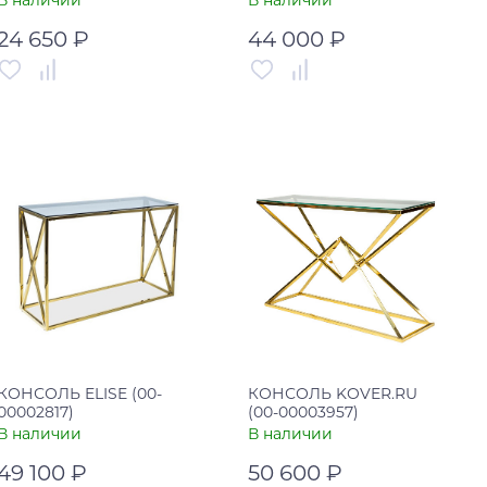
В наличии
В наличии
24 650 ₽
44 000 ₽
Артикул
00-00003224
Артикул
00-00001284
Страна
Россия
Страна
США
В корзину
В корзину
Купить в один клик
Купить в один клик
КОНСОЛЬ ELISE (00-
КОНСОЛЬ KOVER.RU
00002817)
(00-00003957)
В наличии
В наличии
49 100 ₽
50 600 ₽