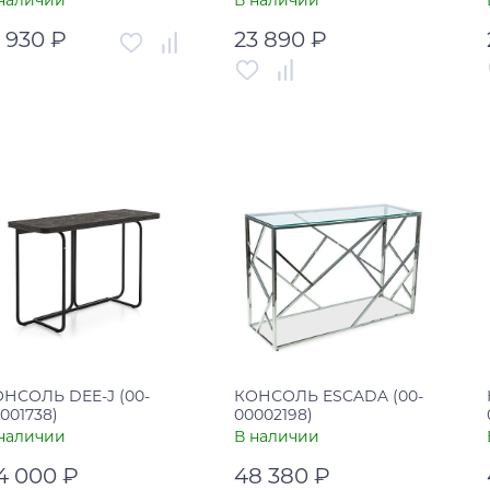
наличии
В наличии
2 930 ₽
23 890 ₽
тикул
00-00001637
Артикул
00-00002328
рана
Россия
Страна
Россия
В корзину
В корзину
Купить в один клик
Купить в один клик
НСОЛЬ DEE-J (00-
КОНСОЛЬ ESCADA (00-
001738)
00002198)
наличии
В наличии
4 000 ₽
48 380 ₽