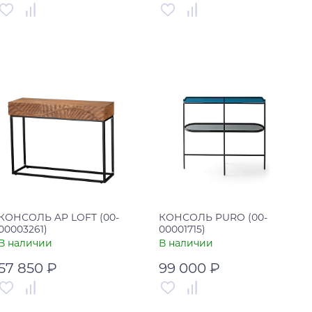
Артикул
00-00002817
Артикул
00-00003957
Страна
Россия
Страна
Россия
В корзину
В корзину
Купить в один клик
Купить в один клик
КОНСОЛЬ AP LOFT (00-
КОНСОЛЬ PURO (00-
00003261)
00001715)
В наличии
В наличии
57 850 ₽
99 000 ₽