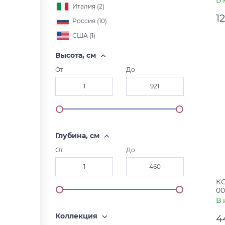
В 
Италия (
2
)
1
Россия (
10
)
США (
1
)
Ар
Ст
Высота, см
От
До
Глубина, см
От
До
КО
00
В 
Коллекция
4