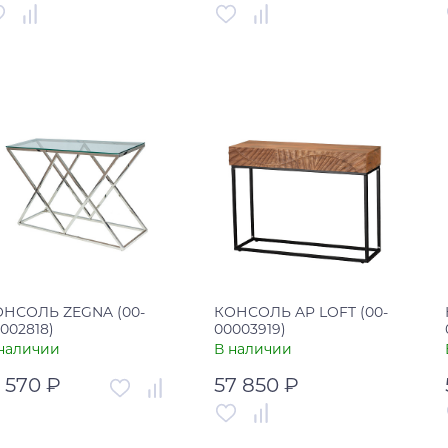
тикул
00-00001738
Артикул
00-00002198
рана
Италия
В корзину
В корзину
Купить в один клик
Купить в один клик
ОНСОЛЬ ZEGNA (00-
КОНСОЛЬ AP LOFT (00-
002818)
00003919)
наличии
В наличии
1 570 ₽
57 850 ₽
тикул
00-00002818