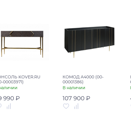
Артикул
00-00003919
рана
Россия
Страна
Россия
В корзину
В корзину
Купить в один клик
Купить в один клик
ОНСОЛЬ KOVER.RU
КОМОД A4000 (00-
0-00003971)
00001386)
наличии
В наличии
9 990 ₽
107 900 ₽
тикул
00-00003971
Артикул
00-00001386
рана
Россия
Страна
Вьетнам