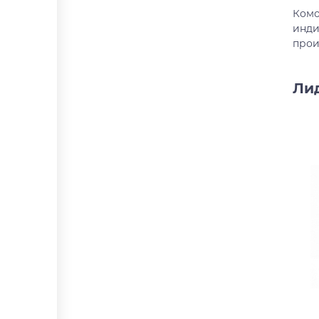
Комо
инди
прои
Ли