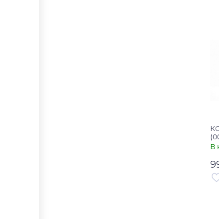
Ст
К
(0
В 
9
Ар
Ст