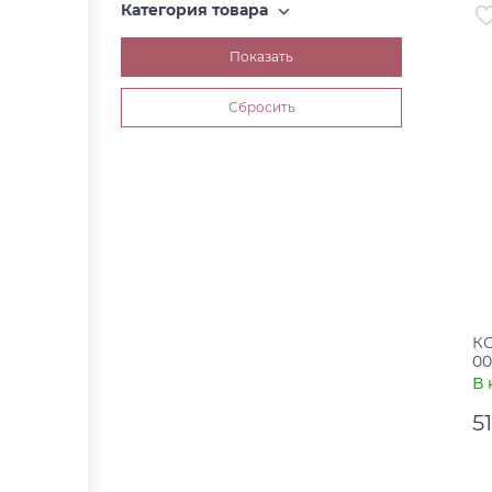
Категория товара
Ар
Ст
К
00
В 
5
Ар