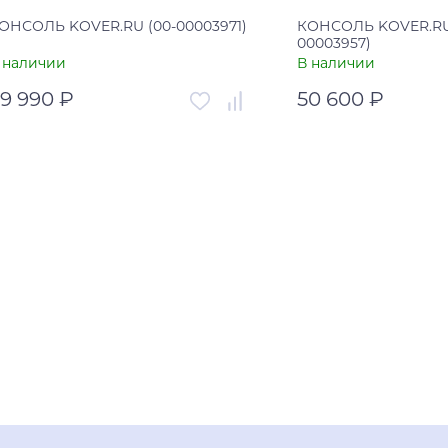
ОНСОЛЬ KOVER.RU (00-00003971)
КОНСОЛЬ KOVER.RU
00003957)
 наличии
В наличии
9 990 ₽
50 600 ₽
ртикул
00-00003971
Артикул
трана
Россия
Страна
В корзину
В корзи
Купить в один клик
Купить в оди