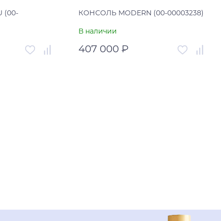
 (00-
КОНСОЛЬ MODERN (00-00003238)
В наличии
407 000 ₽
00-00003957
Артикул
00-00003238
Россия
Страна
Вьетнам
ну
В корзину
н клик
Купить в один клик