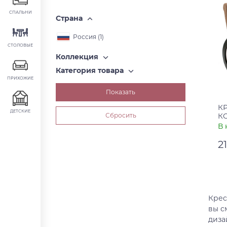
СПАЛЬНИ
Страна
Россия (
1
)
СТОЛОВЫЕ
Коллекция
Категория товара
ПРИХОЖИЕ
К
ДЕТСКИЕ
К
00
В 
2
Ар
Ст
Крес
вы с
диза