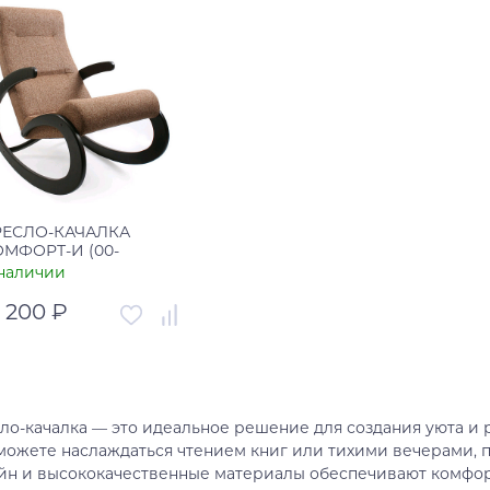
РЕСЛО-КАЧАЛКА
ОМФОРТ-И (00-
001692)
наличии
1 200 ₽
тикул
00-00001692
рана
Россия
ло-качалка — это идеальное решение для создания уюта и
В корзину
можете наслаждаться чтением книг или тихими вечерами, 
йн и высококачественные материалы обеспечивают комфорт
Купить в один клик