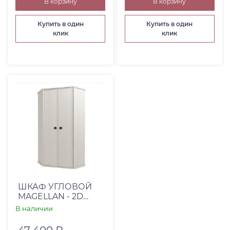
В корзину
В корзину
Купить в один
Купить в один
клик
клик
ШКАФ УГЛОВОЙ
MAGELLAN - 2D
СОСНА ВИНТАЖ
В наличии
47 400 ₽