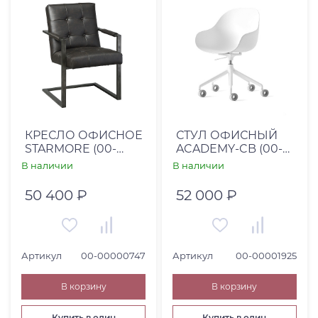
От
До
Страна
Вьетнам (
1
)
КРЕСЛО ОФИСНОЕ
СТУЛ ОФИСНЫЙ
STARMORE (00-
ACADEMY-CB (00-
Италия (
2
)
00000747)
00001925)
В наличии
В наличии
Высота, см
50 400 ₽
52 000 ₽
От
До
Артикул
00-00000747
Артикул
00-00001925
Глубина, см
В корзину
В корзину
От
До
Купить в один
Купить в один