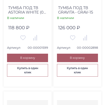
ТУМБА ПОД ТВ
ТУМБА ПОД ТВ
ASTORIA WHITE (00-
GRAVITA - GRAV-15
00001599)
В наличии
В наличии
118 800 ₽
126 000 ₽
Артикул
00-00001599
Артикул
00-00002898
В корзину
В корзину
Купить в один
Купить в один
клик
клик