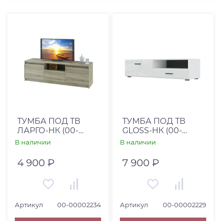
Цена, RUB
От
До
Страна
Вьетнам (
1
)
ТУМБА ПОД ТВ
ТУМБА ПОД ТВ
ЛАРГО-НК (00-
GLOSS-НК (00-
Италия (
3
)
00002234)
00002229)
В наличии
В наличии
Китай (
5
)
4 900 ₽
7 900 ₽
Россия (
17
)
США (
1
)
Турция (
4
)
Артикул
00-00002234
Артикул
00-00002229
Высота, см