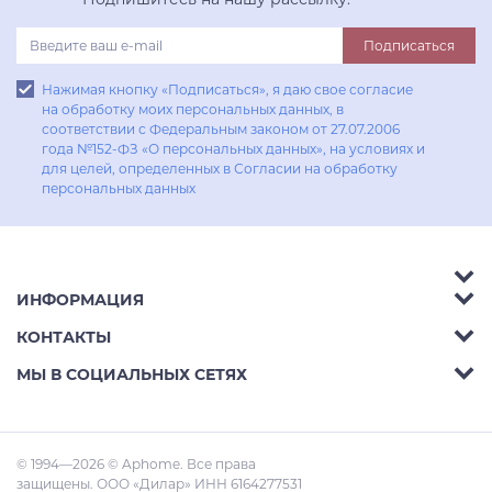
Подписаться
Нажимая кнопку «Подписаться», я даю свое согласие
на обработку моих персональных данных, в
соответствии с Федеральным законом от 27.07.2006
года №152-ФЗ «О персональных данных», на условиях и
для целей, определенных в Согласии на обработку
персональных данных
ИНФОРМАЦИЯ
Аксессуары
КОНТАКТЫ
Акции
Гостиные
Телефон:
8 (800) 302-42-39
МЫ В СОЦИАЛЬНЫХ СЕТЯХ
Доставка
Кухни
E-mail:
info@aphome.ru
Оплата
Кабинеты
Адрес:
Ростов-на-Дону, пр.Михаила Нагибина
© 1994—2026 © Aphome. Все права
Статьи
Малые Формы
30л
защищены. ООО «Дилар» ИНН 6164277531