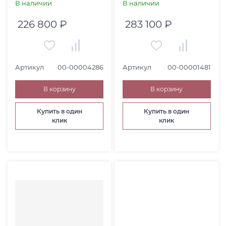
РУЧКИ БРАСС 4215
00001481)
В наличии
В наличии
0016NB
226 800 ₽
283 100 ₽
Артикул
00-00004286
Артикул
00-00001481
В корзину
В корзину
Купить в один
Купить в один
клик
клик