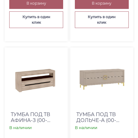
От
До
В корзину
В корзину
Купить в один
Купить в один
клик
клик
Глубина, см
От
До
Коллекция
Категория товара
ТУМБА ПОД ТВ
ТУМБА ПОД ТВ
АФИНА-З (00-
ДОЛЬЧЕ-А (00-
00001818)
00002495)
В наличии
В наличии