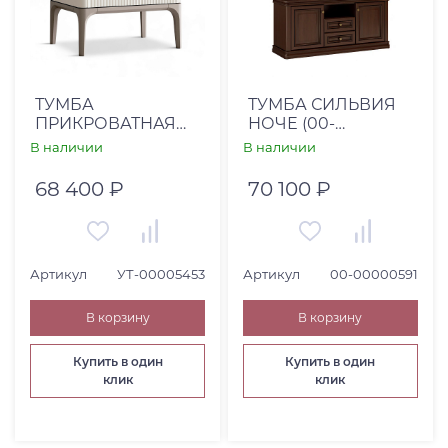
ТУМБА
ТУМБА СИЛЬВИЯ
ПРИКРОВАТНАЯ
НОЧЕ (00-
PRIMO-K - PR002AT-
00000591)
В наличии
В наличии
K12.M03
68 400 ₽
70 100 ₽
Артикул
УТ-00005453
Артикул
00-00000591
В корзину
В корзину
Купить в один
Купить в один
клик
клик