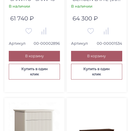
00001534)
В наличии
В наличии
61 740 ₽
64 300 ₽
Артикул
00-00002896
Артикул
00-00001534
В корзину
В корзину
Купить в один
Купить в один
клик
клик