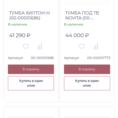
ТУМБА ХИЛТОН-H
ТУМБА ПОД ТВ
(00-00001686)
NOVITA (00-
00001773)
В наличии
В наличии
41 290 ₽
44 000 ₽
Артикул
00-00001686
Артикул
00-00001773
В корзину
В корзину
Купить в один
Купить в один
клик
клик