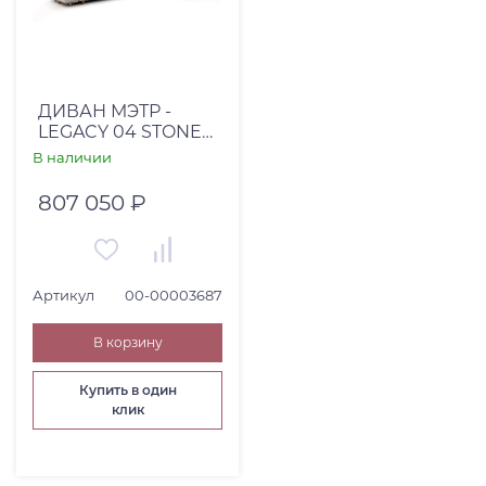
ДИВАН МЭТР -
LEGACY 04 STONE
МЕБЕЛЬ ТЕКС
В наличии
807 050 ₽
Артикул
00-00003687
В корзину
Купить в один
клик