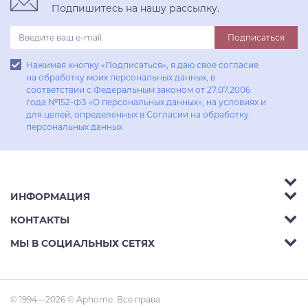
Подпишитесь на нашу рассылку.
Подписаться
Нажимая кнопку «Подписаться», я даю свое согласие
на обработку моих персональных данных, в
соответствии с Федеральным законом от 27.07.2006
года №152-ФЗ «О персональных данных», на условиях и
для целей, определенных в Согласии на обработку
персональных данных
ИНФОРМАЦИЯ
Аксессуары
КОНТАКТЫ
Акции
Гостиные
Телефон:
8 (800) 302-42-39
МЫ В СОЦИАЛЬНЫХ СЕТЯХ
Доставка
Кухни
E-mail:
info@aphome.ru
Оплата
Кабинеты
Адрес:
Ростов-на-Дону, пр.Михаила Нагибина
© 1994—2026 © Aphome. Все права
Статьи
Малые Формы