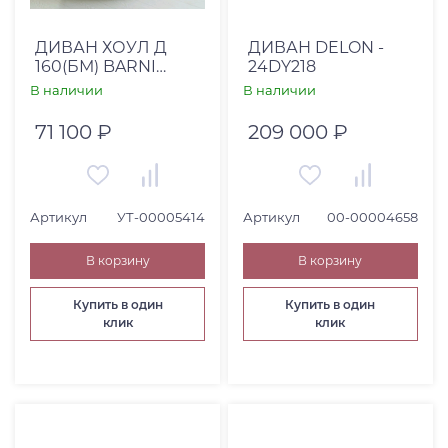
Страна
Китай (
1
)
ДИВАН ХОУЛ Д
ДИВАН DELON -
160(БМ) BARNI
24DY218
Россия (
3
)
CREAM
В наличии
В наличии
США (
5
)
71 100 ₽
209 000 ₽
Высота, см
От
До
Артикул
УТ-00005414
Артикул
00-00004658
В корзину
В корзину
Глубина, см
Купить в один
Купить в один
От
До
клик
клик
Коллекция