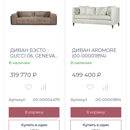
Категория товара
ДИВАН БЭСТО -
ДИВАН ARDMORE
GUCCI 06, GENEVA
(00-00001894)
04
В наличии
В наличии
(БЛ36+3РУК200+ОУР100+БП36)
319 770 ₽
499 400 ₽
Артикул
00-00004479
Артикул
00-00001894
В корзину
В корзину
Купить в один
Купить в один