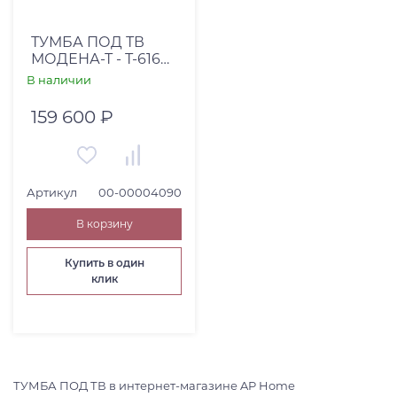
ТУМБА ПОД ТВ
МОДЕНА-Т - Т-616
МДФ
В наличии
159 600 ₽
Артикул
00-00004090
В корзину
Купить в один
клик
ТУМБА ПОД ТВ в интернет-магазине AP Home