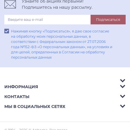
Узнайте об акциях первыми!
Подпишитесь на нашу рассылку.
Подписаться
Нажимая кнопку «Подписаться», я даю свое согласие
на обработку моих персональных данных, в
соответствии с Федеральным законом от 27.07.2006
года №152-ФЗ «О персональных данных», на условиях и
для целей, определенных в Согласии на обработку
персональных данных
ИНФОРМАЦИЯ
Аксессуары
КОНТАКТЫ
Акции
Гостиные
Телефон:
8 (800) 302-42-39
МЫ В СОЦИАЛЬНЫХ СЕТЯХ
Доставка
Кухни
E-mail:
info@aphome.ru
Оплата
Кабинеты
Адрес:
Ростов-на-Дону, пр.Михаила Нагибина