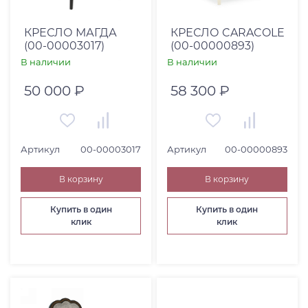
Страна
Вьетнам (
1
)
КРЕСЛО МАГДА
КРЕСЛО CARACOLE
(00-00003017)
(00-00000893)
Китай (
1
)
В наличии
В наличии
Россия (
1
)
50 000 ₽
58 300 ₽
США (
1
)
Высота, см
От
До
Артикул
00-00003017
Артикул
00-00000893
В корзину
В корзину
Купить в один
Купить в один
Глубина, см
клик
клик
От
До