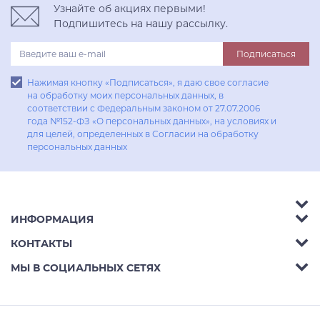
Узнайте об акциях первыми!
Подпишитесь на нашу рассылку.
Подписаться
Нажимая кнопку «Подписаться», я даю свое согласие
на обработку моих персональных данных, в
соответствии с Федеральным законом от 27.07.2006
года №152-ФЗ «О персональных данных», на условиях и
для целей, определенных в Согласии на обработку
персональных данных
ИНФОРМАЦИЯ
Аксессуары
КОНТАКТЫ
Акции
Гостиные
Телефон:
8 (800) 302-42-39
МЫ В СОЦИАЛЬНЫХ СЕТЯХ
Доставка
Кухни
E-mail:
info@aphome.ru
Оплата
Кабинеты