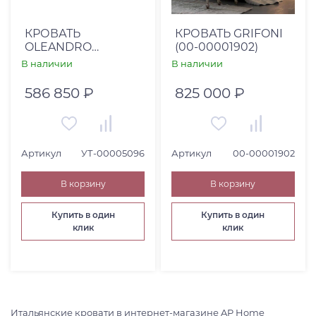
Страна
Италия (
2
)
КРОВАТЬ
КРОВАТЬ GRIFONI
OLEANDRO
(00-00001902)
Коллекция
(УТ-00005096)
В наличии
В наличии
Категория товара
586 850 ₽
825 000 ₽
Артикул
УТ-00005096
Артикул
00-00001902
В корзину
В корзину
Купить в один
Купить в один
клик
клик
Итальянские кровати в интернет-магазине AP Home