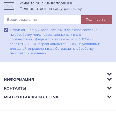
Узнайте об акциях первыми!
Подпишитесь на нашу рассылку.
Подписаться
Нажимая кнопку «Подписаться», я даю свое согласие
на обработку моих персональных данных, в
соответствии с Федеральным законом от 27.07.2006
года №152-ФЗ «О персональных данных», на условиях и
для целей, определенных в Согласии на обработку
персональных данных
ИНФОРМАЦИЯ
Аксессуары
КОНТАКТЫ
Акции
Гостиные
Телефон:
8 (800) 302-42-39
МЫ В СОЦИАЛЬНЫХ СЕТЯХ
Доставка
Кухни
E-mail:
info@aphome.ru
Оплата
Кабинеты