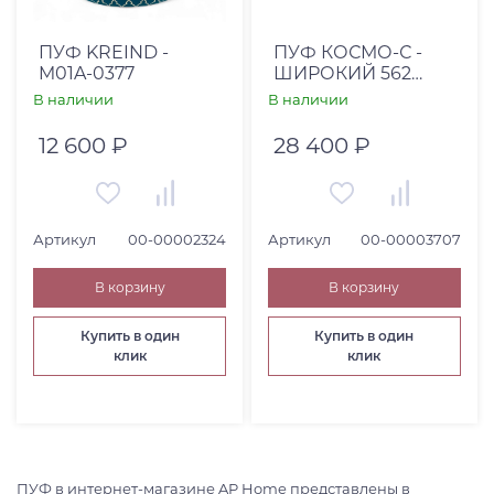
Страна
Россия (
2
)
ПУФ KREIND -
ПУФ КОСМО-С -
M01A-0377
ШИРОКИЙ 562
Высота, см
МОККО/ДУБ АНТИК
В наличии
В наличии
От
До
12 600 ₽
28 400 ₽
Артикул
00-00002324
Артикул
00-00003707
Глубина, см
В корзину
В корзину
От
До
Купить в один
Купить в один
клик
клик
Коллекция
ПУФ в интернет-магазине AP Home представлены в