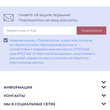
Узнайте об акциях первыми!
Подпишитесь на нашу рассылку.
Подписаться
Нажимая кнопку «Подписаться», я даю свое согласие
на обработку моих персональных данных, в
соответствии с Федеральным законом от 27.07.2006
года №152-ФЗ «О персональных данных», на условиях и
для целей, определенных в Согласии на обработку
персональных данных
ИНФОРМАЦИЯ
Аксессуары
КОНТАКТЫ
Акции
Гостиные
Телефон:
8 (800) 302-42-39
МЫ В СОЦИАЛЬНЫХ СЕТЯХ
Доставка
Кухни