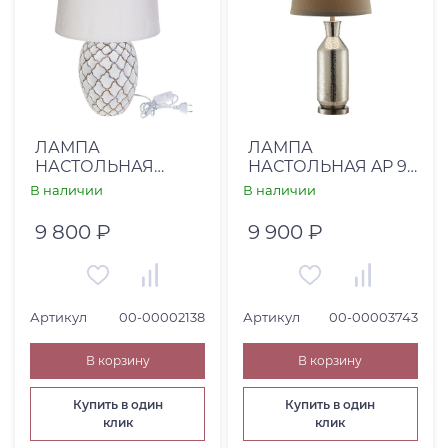
ЛАМПА
ЛАМПА
НАСТОЛЬНАЯ
НАСТОЛЬНАЯ AP 91
SOUVENIR (00-
(00-00003743)
В наличии
В наличии
00002138)
9 800 ₽
9 900 ₽
Артикул
00-00002138
Артикул
00-00003743
В корзину
В корзину
Купить в один
Купить в один
клик
клик