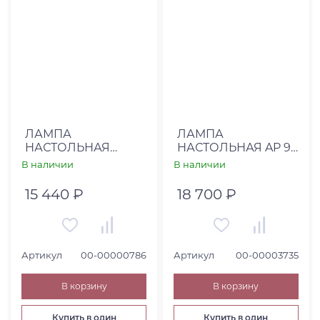
ЛАМПА
ЛАМПА
НАСТОЛЬНАЯ
НАСТОЛЬНАЯ AP 91
UTTERMOST (00-
(00-00003735)
В наличии
В наличии
00000786)
15 440 ₽
18 700 ₽
Артикул
00-00000786
Артикул
00-00003735
В корзину
В корзину
Купить в один
Купить в один