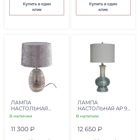
Купить в один
Купить в один
клик
клик
ЛАМПА
ЛАМПА
НАСТОЛЬНАЯ
НАСТОЛЬНАЯ AP 91
SOUVENIR (00-
(00-00000939)
В наличии
В наличии
00003037)
11 300 ₽
12 650 ₽