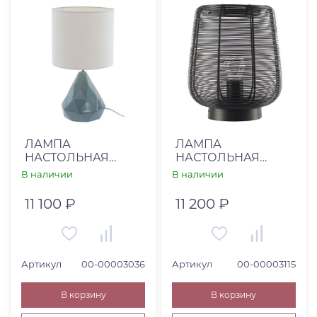
ЛАМПА
ЛАМПА
НАСТОЛЬНАЯ
НАСТОЛЬНАЯ
SOUVENIR (00-
ACCESSORIES (00-
В наличии
В наличии
00003036)
00003115)
11 100 ₽
11 200 ₽
Артикул
00-00003036
Артикул
00-00003115
В корзину
В корзину