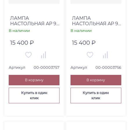
ЛАМПА
ЛАМПА
НАСТОЛЬНАЯ AP 91
НАСТОЛЬНАЯ AP 91
(00-00003757)
(00-00003756)
В наличии
В наличии
15 400 ₽
15 400 ₽
Артикул
00-00003757
Артикул
00-00003756
В корзину
В корзину
Купить в один
Купить в один
клик
клик