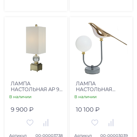
ЛАМПА
ЛАМПА
НАСТОЛЬНАЯ AP 91
НАСТОЛЬНАЯ
(00-00003738)
SOUVENIR (00-
В наличии
В наличии
00003039)
9 900 ₽
10 100 ₽
Артикул
00-00003738
Артикул
00-00003039