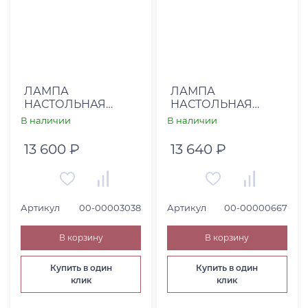
ЛАМПА
ЛАМПА
НАСТОЛЬНАЯ
НАСТОЛЬНАЯ
SOUVENIR (00-
STYLECRAFT (00-
В наличии
В наличии
00003038)
00000667)
13 600 ₽
13 640 ₽
Артикул
00-00003038
Артикул
00-00000667
В корзину
В корзину
Купить в один
Купить в один
клик
клик