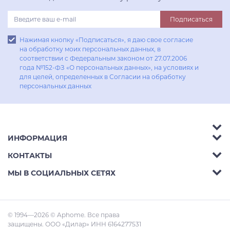
Подписаться
Нажимая кнопку «Подписаться», я даю свое согласие
на обработку моих персональных данных, в
соответствии с Федеральным законом от 27.07.2006
года №152-ФЗ «О персональных данных», на условиях и
для целей, определенных в Согласии на обработку
персональных данных
ИНФОРМАЦИЯ
Аксессуары
КОНТАКТЫ
Акции
Гостиные
Телефон:
8 (800) 302-42-39
МЫ В СОЦИАЛЬНЫХ СЕТЯХ
Доставка
Кухни
E-mail:
info@aphome.ru
Оплата
Кабинеты
Адрес:
Ростов-на-Дону, пр.Михаила Нагибина
© 1994—2026 © Aphome. Все права
Статьи
Малые Формы
30л
защищены. ООО «Дилар» ИНН 6164277531