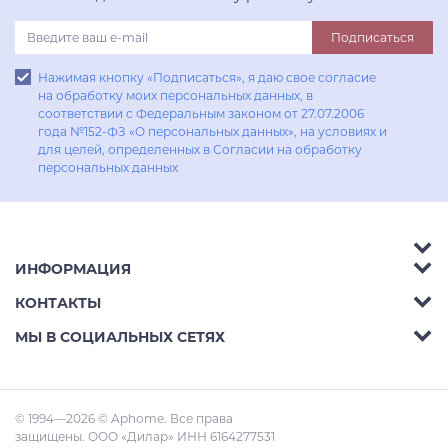
Подписаться
Нажимая кнопку «Подписаться», я даю свое согласие
на обработку моих персональных данных, в
соответствии с Федеральным законом от 27.07.2006
года №152-ФЗ «О персональных данных», на условиях и
для целей, определенных в Согласии на обработку
персональных данных
ИНФОРМАЦИЯ
Аксессуары
КОНТАКТЫ
Акции
Гостиные
Телефон:
8 (800) 302-42-39
МЫ В СОЦИАЛЬНЫХ СЕТЯХ
Доставка
Кухни
E-mail:
info@aphome.ru
Оплата
Кабинеты
Адрес:
Ростов-на-Дону, пр.Михаила Нагибина
© 1994—2026 © Aphome. Все права
Статьи
Малые Формы
30л
защищены. ООО «Дилар» ИНН 6164277531