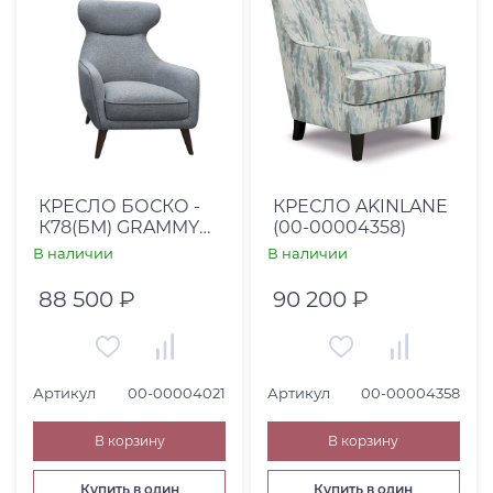
КРЕСЛО БОСКО -
КРЕСЛО AKINLANE
К78(БМ) GRAMMY
(00-00004358)
438/СОЮЗ М
В наличии
В наличии
88 500 ₽
90 200 ₽
Артикул
00-00004021
Артикул
00-00004358
В корзину
В корзину
Купить в один
Купить в один