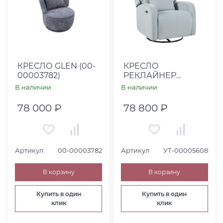
КРЕСЛО GLEN (00-
КРЕСЛО
00003782)
РЕКЛАЙНЕР
COMFORT LOUNG -
В наличии
В наличии
HR008-12
(САНТОРИНИ 51-
78 000 ₽
78 800 ₽
100)
Артикул
00-00003782
Артикул
УТ-00005608
В корзину
В корзину
Купить в один
Купить в один
клик
клик