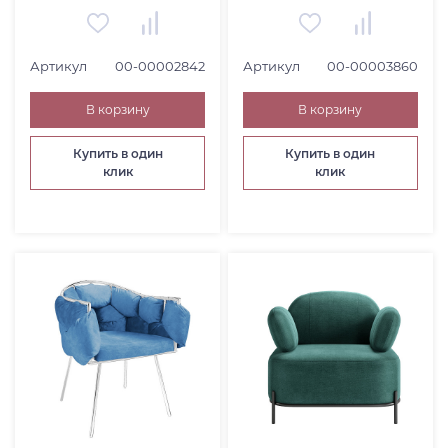
ПОДНОСЫ И ПОСУДА (
34
)
ДЕКОРАТИВНОЕ РАСТЕНИЕ (
12
)
ФОТОРАМКА (
3
)
Артикул
00-00002842
Артикул
00-00003860
ЧАСЫ (
8
)
В корзину
В корзину
КОВЕР (
18
)
НАБОРЫ И ГАРНИТУРЫ (
5
)
Купить в один
Купить в один
клик
клик