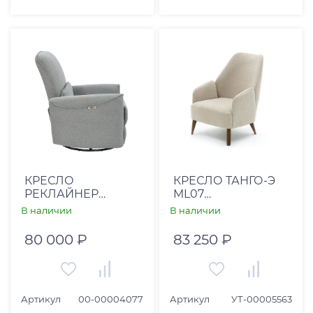
КРЕСЛО
КРЕСЛО ТАНГО-Э
РЕКЛАЙНЕР
ML07
COMFORT LOUNG -
MONOCHROME 11
В наличии
В наличии
SD659-23 LIGHT
GREY(АФИНА 51-
80 000 ₽
83 250 ₽
032)
Артикул
00-00004077
Артикул
УТ-00005563