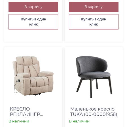
В корзину
В корзину
Купить в один
Купить в один
клик
клик
КРЕСЛО
Маленькое кресло
РЕКЛАЙНЕР
TUKA (00-00001958)
COMFORT LOUNG -
В наличии
В наличии
SH7073-10