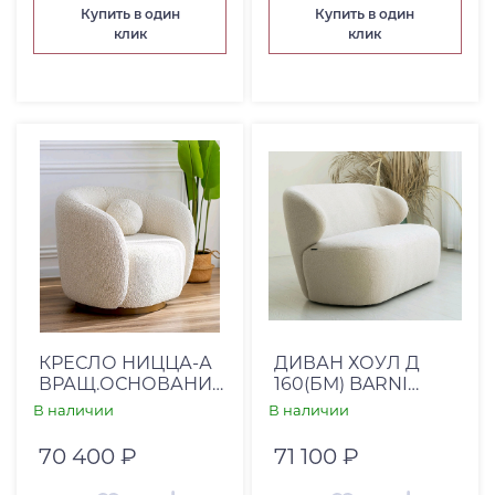
Купить в один
Купить в один
клик
клик
КРЕСЛО НИЦЦА-А
ДИВАН ХОУЛ Д
ВРАЩ.ОСНОВАНИЕ
160(БМ) BARNI
СОУЛ 000
CREAM
В наличии
В наличии
70 400 ₽
71 100 ₽