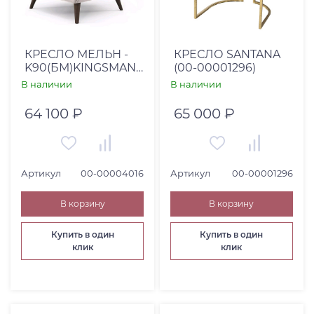
КРЕСЛО МЕЛЬН -
КРЕСЛО SANTANA
K90(БМ)KINGSMAN
(00-00001296)
03
В наличии
В наличии
64 100 ₽
65 000 ₽
Артикул
00-00004016
Артикул
00-00001296
В корзину
В корзину
Купить в один
Купить в один
клик
клик