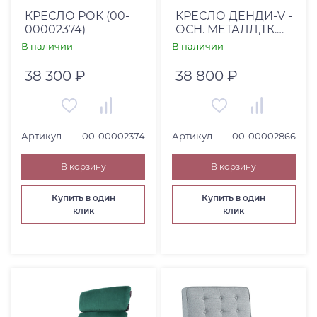
КРЕСЛО РОК (00-
КРЕСЛО ДЕНДИ-V -
00002374)
ОСН. МЕТАЛЛ,ТК.
BARKHAT 88
В наличии
В наличии
38 300 ₽
38 800 ₽
Артикул
00-00002374
Артикул
00-00002866
В корзину
В корзину
Купить в один
Купить в один
клик
клик