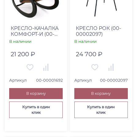
Цена для сайта RUB
От
До
КРЕСЛО-КАЧАЛКА
КРЕСЛО РОК (00-
КОМФОРТ-И (00-
00002097)
00001692)
В наличии
В наличии
Страна
21 200 ₽
24 700 ₽
Вьетнам (
13
)
Германия (
0
)
Индонезия (
0
)
Артикул
00-00001692
Артикул
00-00002097
Италия (
4
)
В корзину
В корзину
Китай (
18
)
Россия (
59
)
Купить в один
Купить в один
клик
клик
США (
7
)
Турция (
0
)
Коллекция