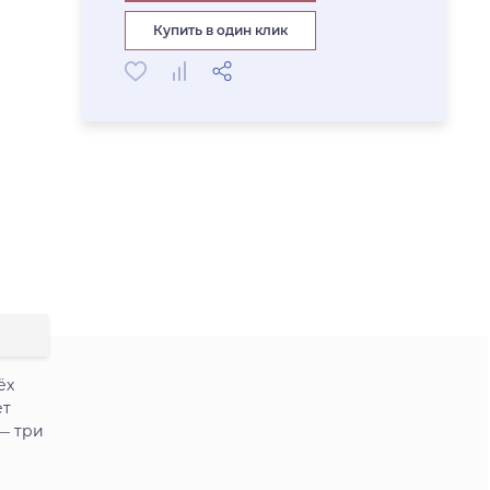
Купить в один клик
ёх
ет
— три