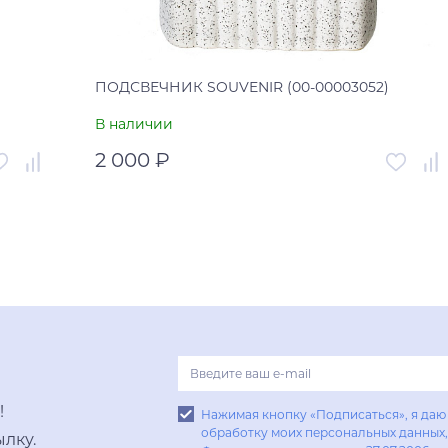
ПОДСВЕЧНИК SOUVENIR (00-00003052)
В наличии
2 000 ₽
003053
Артикул
00-00003052
Китай
Страна
Китай
В корзину
Купить в один клик
!
Нажимая кнопку «Подписаться», я даю 
обработку моих персональных данных, 
лку.