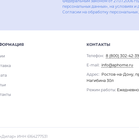
Федеральным законом от 27.07.2006 г
персональных данных», на условиях и 
Согласии на обработку персональных
ФОРМАЦИЯ
КОНТАКТЫ
Телефон:
8 (800) 302-42-39
ии
E-mail:
info@aphome.ru
тавка
Адрес:
Ростов-на-Дону, п
ата
Нагибина 30л
тьи
Режим работы:
Ежедневно 1
такты
«Дилар» ИНН 6164277531