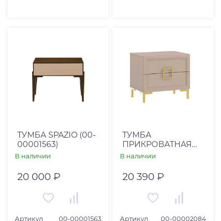
ТУМБА SPAZIO (00-
ТУМБА
00001563)
ПРИКРОВАТНАЯ
ДОЛЬЧЕ-А (00-
В наличии
В наличии
00002084)
20 000 ₽
20 390 ₽
Артикул
00-00001563
Артикул
00-00002084