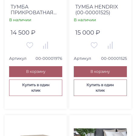
ТУМБА
ТУМБА HENDRIX
ПРИКРОВАТНАЯ
(00-00001525)
НОРВЕГИЯ (00-
В наличии
В наличии
00001976)
14 500 ₽
15 000 ₽
Артикул
00-00001976
Артикул
00-00001525
В корзину
В корзину
Купить в один
Купить в один
клик
клик