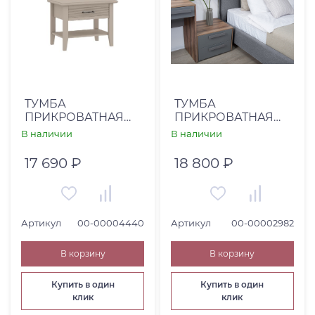
ТУМБА
ТУМБА
ПРИКРОВАТНАЯ
ПРИКРОВАТНАЯ
КАНТРИ-А -
ВИЕРА (00-
В наличии
В наличии
КА-300.09
00002982)
КАШЕМИР СЕРЫЙ
17 690 ₽
18 800 ₽
Артикул
00-00004440
Артикул
00-00002982
В корзину
В корзину
Купить в один
Купить в один
клик
клик