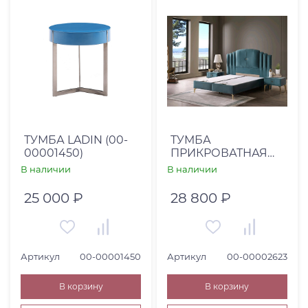
ТУМБА LADIN (00-
ТУМБА
00001450)
ПРИКРОВАТНАЯ
VEYRON (00-
В наличии
В наличии
00002623)
25 000 ₽
28 800 ₽
Артикул
00-00001450
Артикул
00-00002623
В корзину
В корзину