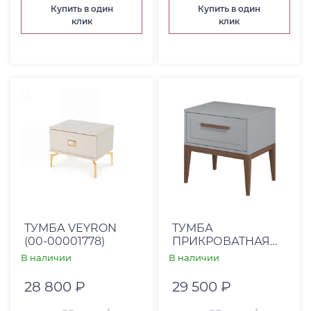
Купить в один
Купить в один
клик
клик
ТУМБА VEYRON
ТУМБА
(00-00001778)
ПРИКРОВАТНАЯ
КОСМО-С - 543
В наличии
В наличии
МОККО/ДУБ АНТИК
28 800 ₽
29 500 ₽