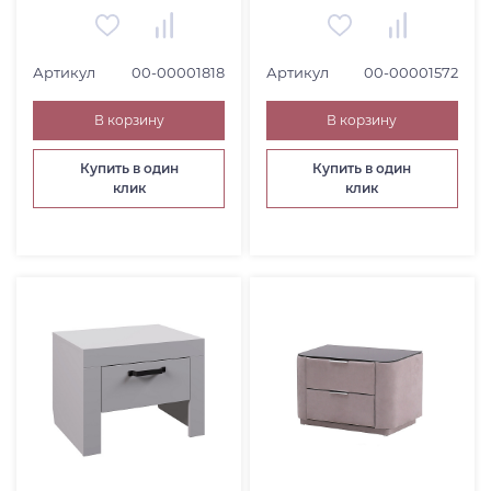
ПОДНОСЫ И ПОСУДА (
34
)
ДЕКОРАТИВНОЕ РАСТЕНИЕ (
12
)
ФОТОРАМКА (
3
)
Артикул
00-00001818
Артикул
00-00001572
ЧАСЫ (
8
)
В корзину
В корзину
КОВЕР (
18
)
НАБОРЫ И ГАРНИТУРЫ (
5
)
Купить в один
Купить в один
клик
клик