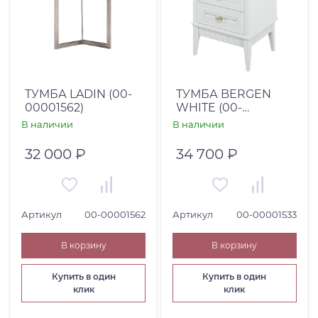
ТУМБА LADIN (00-
ТУМБА BERGEN
00001562)
WHITE (00-
00001533)
В наличии
В наличии
32 000 ₽
34 700 ₽
Артикул
00-00001562
Артикул
00-00001533
В корзину
В корзину
Купить в один
Купить в один
клик
клик