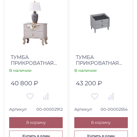
ТУМБА
ТУМБА
ПРИКРОВАТНАЯ
ПРИКРОВАТНАЯ
VIVIEN (00-
KARLA (00-
В наличии
В наличии
00002912)
00002554)
40 800 ₽
43 200 ₽
Артикул
00-00002912
Артикул
00-00002554
В корзину
В корзину
Купить в один
Купить в один