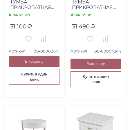
ТУМБА
ТУМБА
ПРИКРОВАТНАЯ
ПРИКРОВАТНАЯ
CHARLIE (00-
ИЗОТТА - ИТ-1
В наличии
В наличии
00002441)
БЕЛЫЙ ПРЕМИУМ
31 100 ₽
31 490 ₽
Артикул
00-00002441
Артикул
00-00004244
В корзину
В корзину
Купить в один
Купить в один
клик
клик