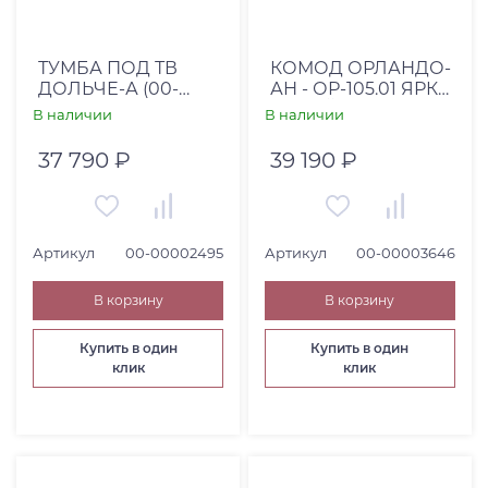
ТУМБА ПОД ТВ
КОМОД ОРЛАНДО-
ДОЛЬЧЕ-А (00-
АН - ОР-105.01 ЯРКО
00002495)
СЕРЫЙ
В наличии
В наличии
37 790 ₽
39 190 ₽
Артикул
00-00002495
Артикул
00-00003646
В корзину
В корзину
Купить в один
Купить в один
клик
клик