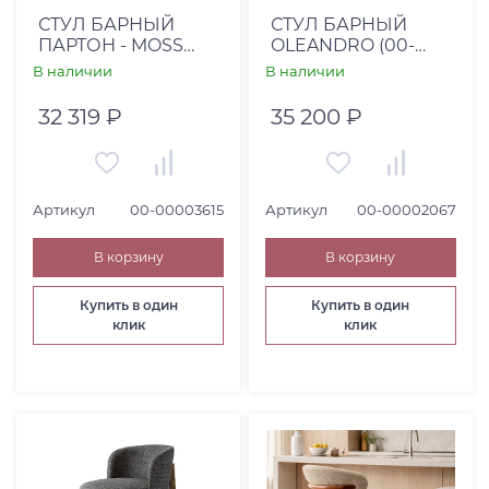
СТУЛ БАРНЫЙ
СТУЛ БАРНЫЙ
ПАРТОН - MOSS
OLEANDRO (00-
784/СОЮЗ М/
00002067)
В наличии
В наличии
МОРИЛКА ГАВАНА
32 319 ₽
35 200 ₽
Артикул
00-00003615
Артикул
00-00002067
В корзину
В корзину
Купить в один
Купить в один
клик
клик