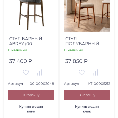
СТУЛ БАРНЫЙ
СТУЛ
ABREY (00-
ПОЛУБАРНЫЙ
00002048)
ГРИГОР 13 - ДЕКОР
В наличии
В наличии
11/STELLA КРЕМ/КАТ
10/H940
37 400 ₽
37 850 ₽
Артикул
00-00002048
Артикул
УТ-00005212
В корзину
В корзину
Купить в один
Купить в один
клик
клик