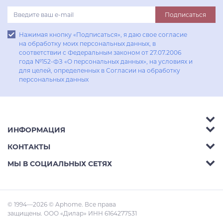
Подписаться
Нажимая кнопку «Подписаться», я даю свое согласие
на обработку моих персональных данных, в
соответствии с Федеральным законом от 27.07.2006
года №152-ФЗ «О персональных данных», на условиях и
для целей, определенных в Согласии на обработку
персональных данных
ИНФОРМАЦИЯ
Аксессуары
КОНТАКТЫ
Акции
Гостиные
Телефон:
8 (800) 302-42-39
МЫ В СОЦИАЛЬНЫХ СЕТЯХ
Доставка
Кухни
E-mail:
info@aphome.ru
Оплата
Кабинеты
Адрес:
Ростов-на-Дону, пр.Михаила Нагибина
© 1994—2026 © Aphome. Все права
Статьи
Малые Формы
30л
защищены. ООО «Дилар» ИНН 6164277531
Контакты