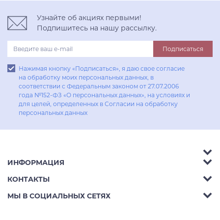
Узнайте об акциях первыми!
Подпишитесь на нашу рассылку.
Подписаться
Нажимая кнопку «Подписаться», я даю свое согласие
на обработку моих персональных данных, в
соответствии с Федеральным законом от 27.07.2006
года №152-ФЗ «О персональных данных», на условиях и
для целей, определенных в Согласии на обработку
персональных данных
ИНФОРМАЦИЯ
Аксессуары
КОНТАКТЫ
Акции
Гостиные
Телефон:
8 (800) 302-42-39
МЫ В СОЦИАЛЬНЫХ СЕТЯХ
Доставка
Кухни
E-mail:
info@aphome.ru
Оплата