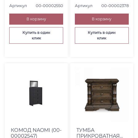
Турция (
15
)
Артикул
00-00002550
Артикул
00-00002378
Ширина, мм
В корзину
В корзину
От
До
Купить в один
Купить в один
клик
клик
Высота, см
От
До
Глубина, см
От
До
КОМОД NAOMI (00-
ТУМБА
00002547)
ПРИКРОВАТНАЯ