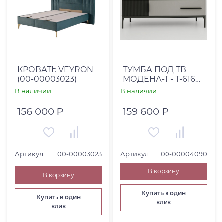
КРОВАТЬ VEYRON
ТУМБА ПОД ТВ
(00-00003023)
МОДЕНА-Т - Т-616
МДФ
В наличии
В наличии
156 000 ₽
159 600 ₽
Артикул
00-00003023
Артикул
00-00004090
В корзину
В корзину
Купить в один
Купить в один
клик
клик