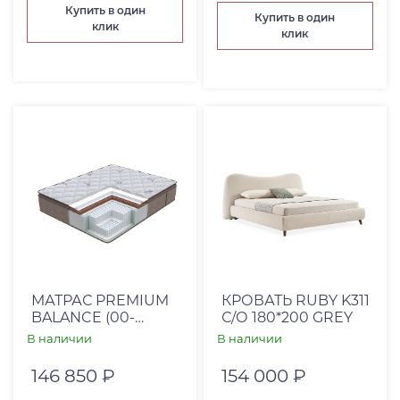
Купить в один
Купить в один
клик
клик
МАТРАС PREMIUM
КРОВАТЬ RUBY K311
BALANCE (00-
С/О 180*200 GREY
00001240)
В наличии
В наличии
146 850 ₽
154 000 ₽