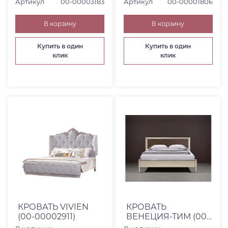
Артикул
00-00003183
Артикул
00-00001806
В корзину
В корзину
Купить в один
Купить в один
клик
клик
КРОВАТЬ VIVIEN
КРОВАТЬ
(00-00002911)
ВЕНЕЦИЯ-ТИМ (00-
00002420)