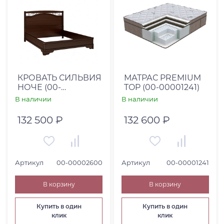
КРОВАТЬ СИЛЬВИЯ
МАТРАС PREMIUM
НОЧЕ (00-
TOP (00-00001241)
00002600)
В наличии
В наличии
132 500 ₽
132 600 ₽
Артикул
00-00002600
Артикул
00-00001241
В корзину
В корзину
Купить в один
Купить в один
клик
клик