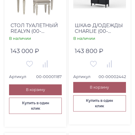
СТОЛ ТУАЛЕТНЫЙ
ШКАФ Д/ОДЕЖДЫ
REALYN (00-
CHARLIE (00-
00001187)
00002442)
В наличии
В наличии
143 000 ₽
143 800 ₽
Артикул
00-00001187
Артикул
00-00002442
В корзину
В корзину
Купить в один
Купить в один
клик
клик