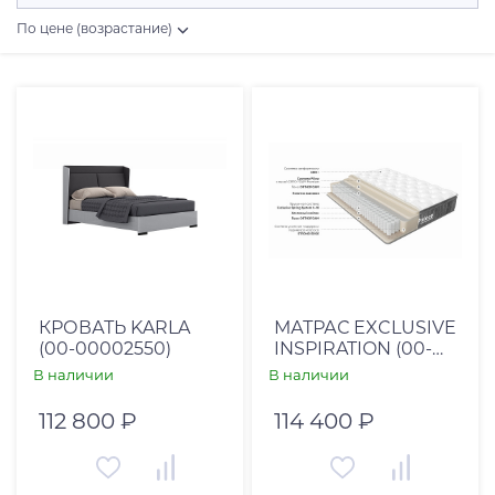
По цене (возрастание)
Цена, RUB
От
До
Страна
Вьетнам (
24
)
КРОВАТЬ KARLA
МАТРАС EXCLUSIVE
(00-00002550)
INSPIRATION (00-
Индонезия (
1
)
00002378)
В наличии
В наличии
Италия (
13
)
112 800 ₽
114 400 ₽
Китай (
46
)
Россия (
117
)
США (
4
)