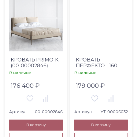
КРОВАТЬ PRIMO-K
КРОВАТЬ
(00-00002846)
ПЕРФЕКТО - 160
СЕН-ТРОПЕ 01,
В наличии
В наличии
КАНТ ОФЕЛИЯ 12,
РАЗД. ЦАРГА С ПМ,
176 400 ₽
179 000 ₽
ОПОРЫ 13 СМ ТММ
006/Т34
Артикул
00-00002846
Артикул
УТ-00006032
В корзину
В корзину