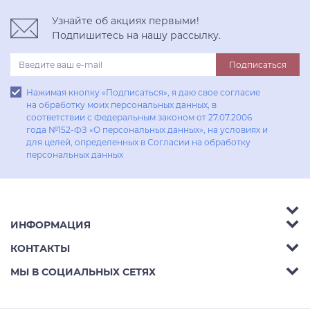
Узнайте об акциях первыми!
Подпишитесь на нашу рассылку.
Подписаться
Нажимая кнопку «Подписаться», я даю свое согласие
на обработку моих персональных данных, в
соответствии с Федеральным законом от 27.07.2006
года №152-ФЗ «О персональных данных», на условиях и
для целей, определенных в Согласии на обработку
персональных данных
ИНФОРМАЦИЯ
Аксессуары
КОНТАКТЫ
Акции
Гостиные
Телефон:
8 (800) 302-42-39
МЫ В СОЦИАЛЬНЫХ СЕТЯХ
Доставка
Кухни
E-mail:
info@aphome.ru
Оплата
Кабинеты