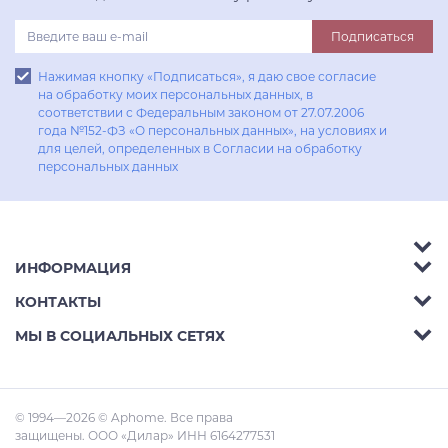
Подписаться
Нажимая кнопку «Подписаться», я даю свое согласие
на обработку моих персональных данных, в
соответствии с Федеральным законом от 27.07.2006
года №152-ФЗ «О персональных данных», на условиях и
для целей, определенных в Согласии на обработку
персональных данных
ИНФОРМАЦИЯ
Аксессуары
КОНТАКТЫ
Акции
Гостиные
Телефон:
8 (800) 302-42-39
МЫ В СОЦИАЛЬНЫХ СЕТЯХ
Доставка
Кухни
E-mail:
info@aphome.ru
Оплата
Кабинеты
Адрес:
Ростов-на-Дону, пр.Михаила Нагибина
© 1994—2026 © Aphome. Все права
Статьи
Малые Формы
30л
защищены. ООО «Дилар» ИНН 6164277531