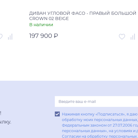
ДИВАН УГЛОВОЙ ФАСО - ПРАВЫЙ БОЛЬШОЙ
CROWN 02 BEIGE
В наличии
197 900 ₽
004479
Артикул
00-00003817
Россия
Страна
Россия
В корзину
Купить в один клик
!
Нажимая кнопку «Подписаться», я даю 
обработку моих персональных данных, 
лку.
Федеральным законом от 27.07.2006 г
персональных данных», на условиях и 
Согласии на обработку персональных