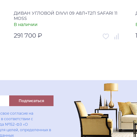
ДИВАН УГЛОВОЙ DIVVI 09 А8Л+Т2П SAFARI 11
MOSS
В наличии
291 700 ₽
Артикул
00-00004692
Страна
Россия
В корзину
Купить в один клик
Подписаться
свое согласие на
в соответствии с
ода №152-ФЗ «О
для целей, определенных в
 данных