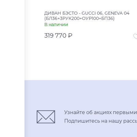
ДИВАН БЭСТО - GUCCI 06, GENEVA 04
(БЛ36+3РУК200+ОУР100+БП36)
В наличии
319 770 ₽
Артикул
00-00
Страна
В корзину
Купить в один клик
Узнайте об акциях первыми
Подпишитесь на нашу рассы