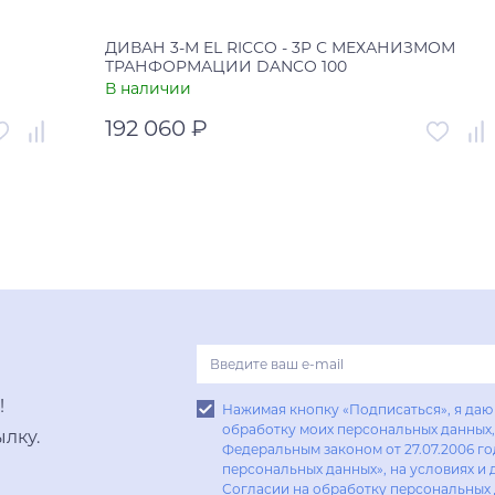
ДИВАН 3-М EL RICCO - 3P С МЕХАНИЗМОМ
ТРАНФОРМАЦИИ DANCO 100
В наличии
192 060 ₽
005086
Артикул
00-00004303
Китай
Страна
Россия
В корзину
Купить в один клик
!
Нажимая кнопку «Подписаться», я даю 
обработку моих персональных данных, 
лку.
Федеральным законом от 27.07.2006 г
персональных данных», на условиях и 
Согласии на обработку персональных