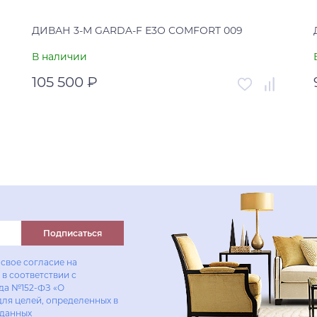
ДИВАН 3-М GARDA-F Е3О COMFORT 009
В наличии
105 500 ₽
Артикул
УТ-00005424
Страна
Россия
В корзину
Купить в один клик
Подписаться
свое согласие на
в соответствии с
ода №152-ФЗ «О
для целей, определенных в
 данных