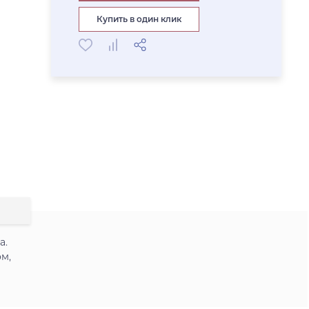
Купить в один клик
а.
м,