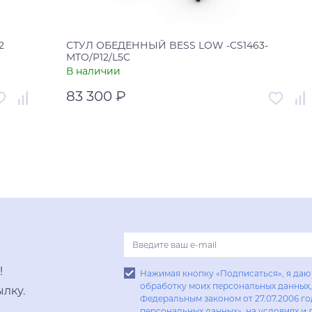
2
СТУЛ ОБЕДЕННЫЙ BESS LOW -CS1463-
MTO/P12/L5C
В наличии
83 300 ₽
003805
Артикул
00-00004760
ьетнам
Страна
Италия
В корзину
Купить в один клик
!
Нажимая кнопку «Подписаться», я даю 
обработку моих персональных данных, 
лку.
Федеральным законом от 27.07.2006 г
персональных данных», на условиях и 