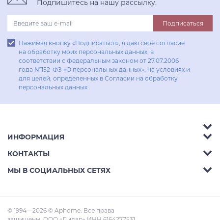
Подпишитесь на нашу рассылку.
Подписаться
Нажимая кнопку «Подписаться», я даю свое согласие
на обработку моих персональных данных, в
соответствии с Федеральным законом от 27.07.2006
года №152-ФЗ «О персональных данных», на условиях и
для целей, определенных в Согласии на обработку
персональных данных
ИНФОРМАЦИЯ
Аксессуары
КОНТАКТЫ
Акции
Гостиные
Телефон:
8 (800) 302-42-39
МЫ В СОЦИАЛЬНЫХ СЕТЯХ
Доставка
Кухни
E-mail:
info@aphome.ru
Оплата
Кабинеты
Адрес:
Ростов-на-Дону, пр.Михаила Нагибина
© 1994—2026 © Aphome. Все права
Статьи
Малые Формы
30л
защищены. ООО «Дилар» ИНН 6164277531