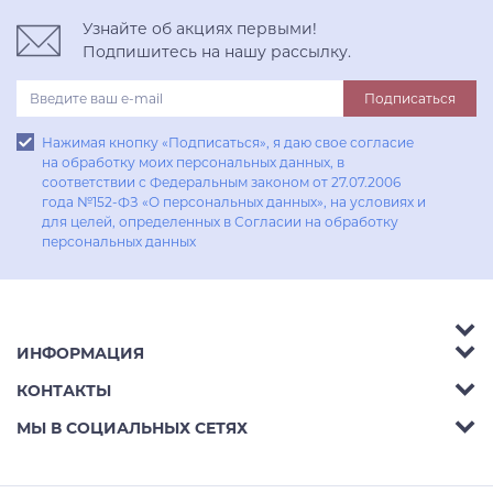
Узнайте об акциях первыми!
Подпишитесь на нашу рассылку.
Подписаться
Нажимая кнопку «Подписаться», я даю свое согласие
на обработку моих персональных данных, в
соответствии с Федеральным законом от 27.07.2006
года №152-ФЗ «О персональных данных», на условиях и
для целей, определенных в Согласии на обработку
персональных данных
ИНФОРМАЦИЯ
Аксессуары
КОНТАКТЫ
Акции
Гостиные
Телефон:
8 (800) 302-42-39
МЫ В СОЦИАЛЬНЫХ СЕТЯХ
Доставка
Кухни
E-mail:
info@aphome.ru
Оплата
Кабинеты