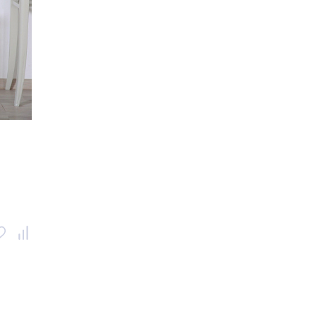
001509
Россия