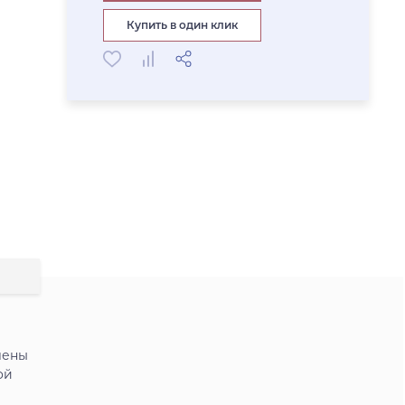
Купить в один клик
лены
ой