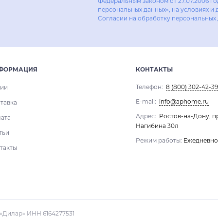
Федеральным законом от 27.07.2006 г
персональных данных», на условиях и 
Согласии на обработку персональных
ФОРМАЦИЯ
КОНТАКТЫ
Телефон:
8 (800) 302-42-39
ии
E-mail:
info@aphome.ru
тавка
Адрес:
Ростов-на-Дону, п
ата
Нагибина 30л
тьи
Режим работы:
Ежедневно 1
такты
«Дилар» ИНН 6164277531