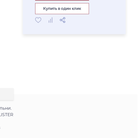
Купить в один клик
льни.
LISTER
з