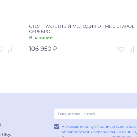
СТОЛ ТУАЛЕТНЫЙ МЕЛОДИЯ-Э - ML10 СТАРОЕ
СЕРЕБРО
В наличии
106 950 ₽
005105
Артикул
00-00003842
Китай
Страна
Россия
В корзину
Купить в один клик
!
Нажимая кнопку «Подписаться», я даю 
обработку моих персональных данных, 
лку.