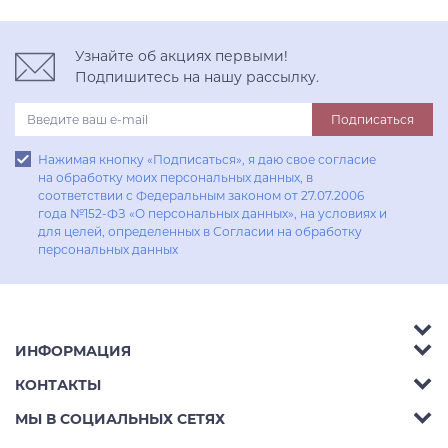
Узнайте об акциях первыми!
Подпишитесь на нашу рассылку.
Подписаться
Нажимая кнопку «Подписаться», я даю свое согласие
на обработку моих персональных данных, в
соответствии с Федеральным законом от 27.07.2006
года №152-ФЗ «О персональных данных», на условиях и
для целей, определенных в Согласии на обработку
персональных данных
ИНФОРМАЦИЯ
Аксессуары
КОНТАКТЫ
Акции
Гостиные
Телефон:
8 (800) 302-42-39
МЫ В СОЦИАЛЬНЫХ СЕТЯХ
Доставка
Кухни